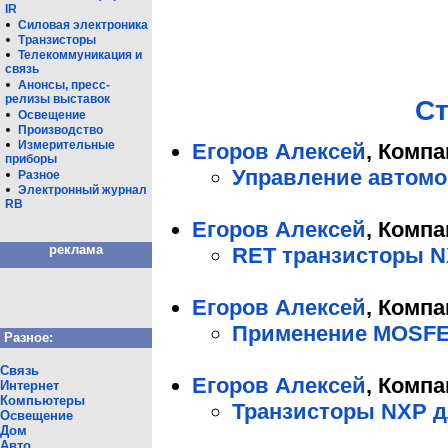
IR
Силовая электроника
Транзисторы
Телекоммуникация и
связь
Анонсы, пресс-
релизы выставок
Ст
Освещение
Производство
Измерительные
Егоров Алексей
, Комп
приборы
Управление автом
Разное
Электронный журнал
RB
Егоров Алексей
, Комп
реклама
RET транзисторы 
Егоров Алексей
, Комп
Применение MOSFET
Разное:
Связь
Егоров Алексей
, Комп
Интернет
Компьютеры
Транзисторы NXP 
Освещение
Дом
Авто