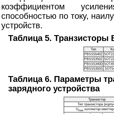
коэффициентом усилен
способностью по току, наил
устройств.
Таблица 5. Транзисторы 
Тип
К
PBSS5540Z
SOT22
PBSS5350Z
SOT22
PBSS5340D
SOT45
PBSS5350S
SOT54
Таблица 6. Параметры тр
зарядного устройства
Транзистор
Тип транзистора (корпу
U
коллектор-эмиттер
max