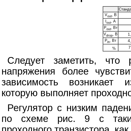
Станд
V
, В
out
I
, А
out
P
, Вт
out
V
, В
1
drop
P
, Вт
4
in
7
%
Следует заметить, что 
напряжения более чувстви
зависимость возникает и
которую выполняет проходно
Регулятор с низким паде
по схеме рис. 9 с так
проходного транзистора, как