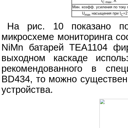
I
, А
C max
Мин. коэфф. усиления по току п
U
насыщения при I
=2
max
C
На рис. 10 показано по
микросхеме мониторинга со
NiMn батарей TEA1104 ф
выходном каскаде исполь
рекомендованного в спец
BD434, то можно существен
устройства.