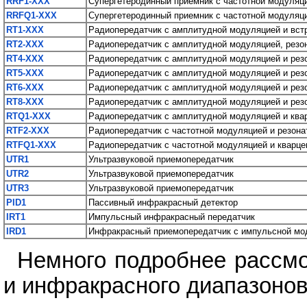
RRF1-XXX
Cупергетеродинный приемник с частотной модуляц
RRFQ1-XXX
Cупергетеродинный приемник с частотной модуляц
RT1-XXX
Радиопередатчик с амплитудной модуляцией и вст
RT2-XXX
Радиопередатчик с амплитудной модуляцией, резо
RT4-XXX
Радиопередатчик с амплитудной модуляцией и рез
RT5-XXX
Радиопередатчик с амплитудной модуляцией и рез
RT6-XXX
Радиопередатчик с амплитудной модуляцией и рез
RT8-XXX
Радиопередатчик с амплитудной модуляцией и рез
RTQ1-XXX
Радиопередатчик с амплитудной модуляцией и ква
RTF2-XXX
Радиопередатчик с частотной модуляцией и резон
RTFQ1-XXX
Радиопередатчик с частотной модуляцией и кварц
UTR1
Ультразвуковой приемопередатчик
UTR2
Ультразвуковой приемопередатчик
UTR3
Ультразвуковой приемопередатчик
PID1
Пассивный инфракрасный детектор
IRT1
Импульсный инфракрасный передатчик
IRD1
Инфракрасный приемопередатчик с импульсной мо
Немного подробнее рассмо
и инфракрасного диапазонов