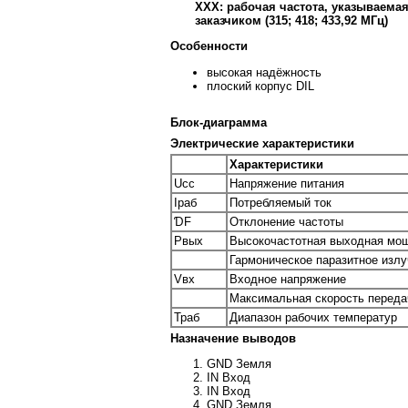
ХХХ: рабочая частота, указываема
заказчиком (315; 418; 433,92 МГц)
Особенности
высокая надёжность
плоский корпус DIL
Блок-диаграмма
Электрические характеристики
Характеристики
Ucc
Напряжение питания
Iраб
Потребляемый ток
ƊF
Отклонение частоты
Pвых
Высокочастотная выходная мощ
Гармоническое паразитное изл
Vвх
Входное напряжение
Максимальная скорость переда
Траб
Диапазон рабочих температур
Назначение выводов
GND Земля
IN Вход
IN Вход
GND Земля