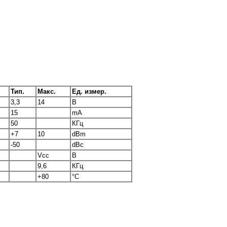
Тип.
Макс.
Ед. измер.
3,3
14
В
15
mA
50
КГц
+7
10
dBm
-50
dBc
Vcc
B
9,6
КГц
+80
°C