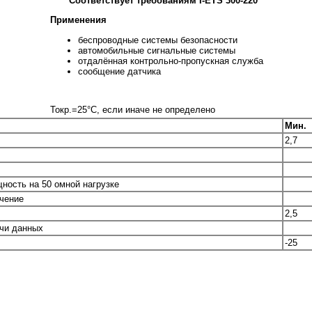
Соответствует требованиям I-ETS 300-220
я
Применения
беспроводные системы безопасности
автомобильные сигнальные системы
отдалённая контрольно-пропускная служба
сообщение датчика
Токр.=25°С, если иначе не определено
Мин.
2,7
ность на 50 омной нагрузке
учение
2,5
чи данных
-25