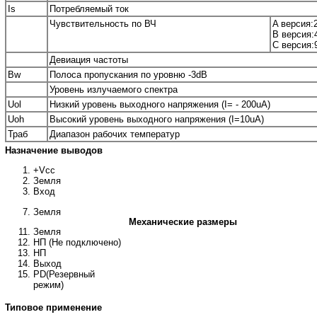
Is
Потребляемый ток
Чувствительность по ВЧ
A версия:
B версия:
C версия:
Девиация частоты
Bw
Полоса пропускания по уровню -3dB
Уровень излучаемого спектра
Uol
Низкий уровень выходного напряжения (I= - 200uA)
Uoh
Высокий уровень выходного напряжения (I=10uA)
Траб
Диапазон рабочих температур
Назначение выводов
+Vcc
Земля
Вход
Земля
Механические размеры
Земля
НП (Не подключено)
НП
Выход
PD(Резервный
режим)
Типовое применение