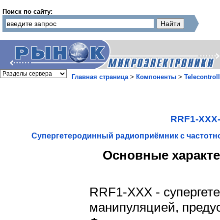
Поиск по сайту:
Главная страница
>
Компоненты
>
Telecontroll
RRF1-XXX
Супергетеродинный радиоприёмник с частотн
Основные характе
RRF1-XXX - супергет
манипуляцией, преду