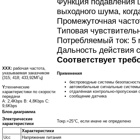
Функция подавления 
выходного шума, когд
Промежуточная часто
Типовая чувствитель
Потребляемый ток: 5 
Дальность действия 
Соответствует требо
ХХХ:
рабочая частота,
указываемая заказчиком
Применения
(315; 418; 433,92МГц)
беспроводные системы безопасност
автомобильные сигнальные системы
Y:
технические
отдалённая контрольно-пропускная 
характеристики по скорости
сообщение датчика
передачи
А: 2,4Kbps B: 4,8Kbps C:
9,6Kbps
Блок-диаграмма
Электрические
Токр.=25°С, если иначе не определено
характеристики
Характеристики
Ucc
Напряжение питания