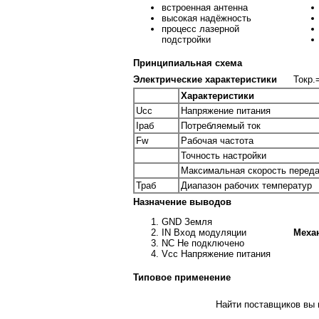
встроенная антенна
высокая надёжность
процесс лазерной
подстройки
Принципиальная схема
Электрические характеристики
Токр.
Характеристики
Ucc
Напряжение питания
Iраб
Потребляемый ток
Fw
Рабочая частота
Точность настройки
Максимальная скорость перед
Траб
Диапазон рабочих температур
Назначение выводов
GND Земля
Меха
IN Вход модуляции
NC Не подключено
Vcc Напряжение питания
Типовое применение
Найти поставщиков вы м