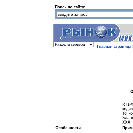
Поиск по сайту:
Главная страница
О
RT1-X
кодир
Точно
Благо
XXX:
Особенности
Прим