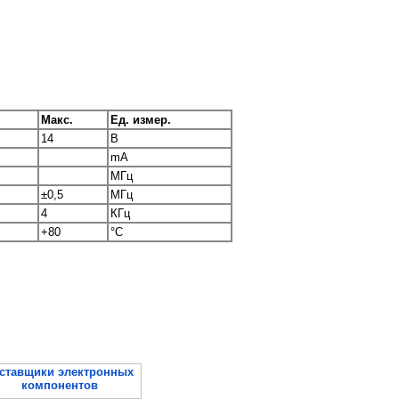
Макс.
Ед. измер.
14
В
mA
МГц
±0,5
МГц
4
КГц
+80
°C