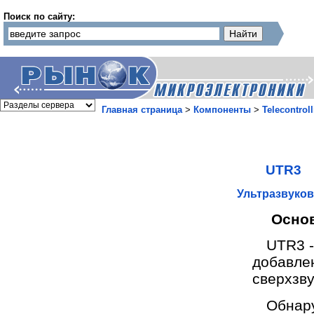
Поиск по сайту:
Главная страница
>
Компоненты
>
Telecontroll
UTR3
Ультразвуков
Осно
UTR3 -
добавл
сверхзв
Обнар