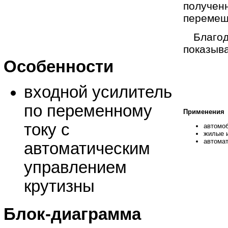
получен
перемещ
Благо
показыв
Особенности
входной усилитель
по переменному
Применения
току с
автомо
жилые 
автомат
автоматическим
управлением
крутизны
Блок-диаграмма