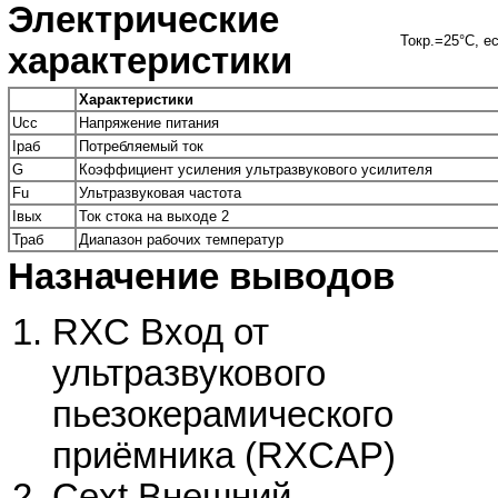
Электрические
Токр.=25°С, е
характеристики
Характеристики
Ucc
Напряжение питания
Iраб
Потребляемый ток
G
Коэффициент усиления ультразвукового усилителя
Fu
Ультразвуковая частота
Iвых
Ток стока на выходе 2
Траб
Диапазон рабочих температур
Назначение выводов
RXC Вход от
ультразвукового
пьезокерамического
приёмника (RXCAP)
Cext Внешний