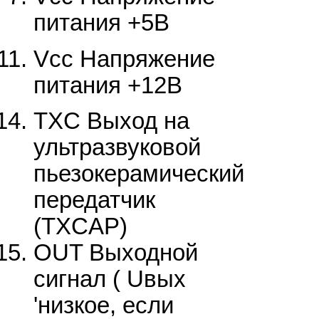
питания +5В
Vcc Напряжение
питания +12В
TXC Выход на
ультразвуковой
пьезокерамический
передатчик
(TXCAP)
OUT Выходной
сигнал ( Uвых
'низкое, если