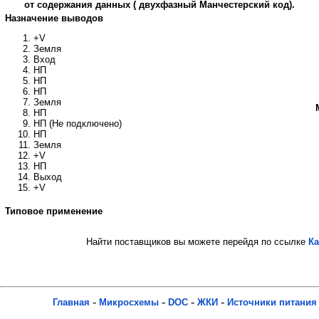
от содержания данных ( двухфазный Манчестерский код).
Назначение выводов
+V
Земля
Вход
НП
НП
НП
Земля
НП
НП (Не подключено)
НП
Земля
+V
НП
Выход
+V
Типовое применение
Найти поставщиков вы можете перейдя по ссылке
Ка
-
-
-
-
Главная
Микросхемы
DOC
ЖКИ
Источники питания