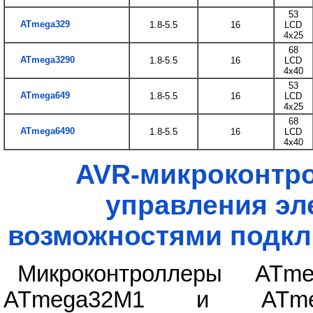
53
ATmega329
1.8-5.5
16
LCD
4x25
68
ATmega3290
1.8-5.5
16
LCD
4x40
53
ATmega649
1.8-5.5
16
LCD
4x25
68
ATmega6490
1.8-5.5
16
LCD
4x40
AVR-микроконтро
управления эл
возможностями подкл
Микроконтроллеры ATme
ATmega32M1 и ATme