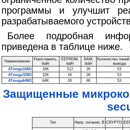
программы и улучшит реа
разрабатываемого устройств
Более подробная инфо
приведена в таблице ниже.
Flash-память,
EEPROM,
RAM,
Количество линий
Наименование
байт
байт
байт
вывода
ATmega16M1
16K
512
1K
53
ATmega32M1
32K
1K
2K
53
ATmega64M1
64K
2K
4K
53
Защищенные микрокон
sec
Тип
Напр. питания, В
CRYPTO
EE