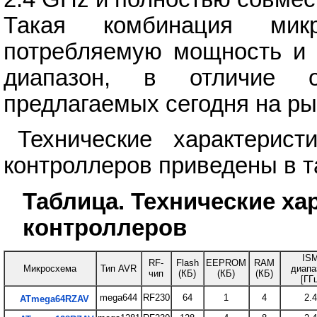
Такая комбинация мик
потребляемую мощность и 
диапазон, в отличие о
предлагаемых сегодня на ры
Технические характерис
контроллеров приведены в т
Таблица. Технические хар
контроллеров
IS
RF-
Flash
EEPROM
RAM
Микросхема
Тип AVR
диапа
чип
(КБ)
(КБ)
(КБ)
[ГГ
mega644
RF230
64
1
4
2.
ATmega64RZAV