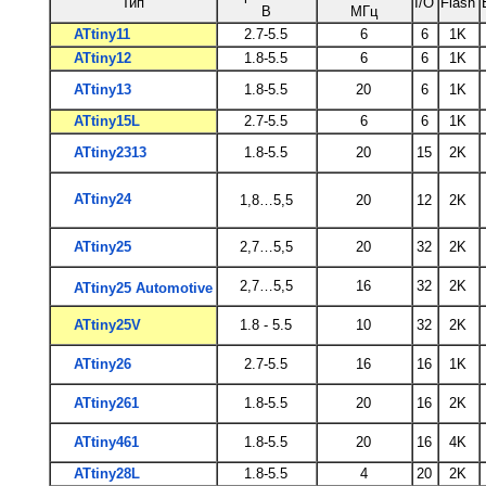
Тип
I/O
Flash
В
МГц
ATtiny11
2.7-5.5
6
6
1K
ATtiny12
1.8-5.5
6
6
1K
ATtiny13
1.8-5.5
20
6
1K
ATtiny15L
2.7-5.5
6
6
1K
ATtiny2313
1.8-5.5
20
15
2K
ATtiny24
1,8…5,5
20
12
2K
ATtiny25
2,7…5,5
20
32
2K
2,7…5,5
16
32
2K
ATtiny25 Automotive
ATtiny25V
1.8 - 5.5
10
32
2K
ATtiny26
2.7-5.5
16
16
1K
ATtiny261
1.8-5.5
20
16
2K
ATtiny461
1.8-5.5
20
16
4K
ATtiny28L
1.8-5.5
4
20
2K