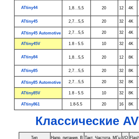
ATtiny44
1,8…5,5
20
12
4K
ATtiny45
2,7…5,5
20
32
4K
2,7…5,5
20
32
4K
ATtiny45 Automotive
ATtiny45V
1.8 - 5.5
10
32
4K
ATtiny84
1,8…5,5
20
12
8K
ATtiny85
2,7…5,5
20
32
8K
2,7…5,5
20
32
8K
ATtiny85 Automotive
ATtiny85V
1.8 - 5.5
10
32
8K
ATtiny861
1.8-5.5
20
16
8K
Классические A
Тип
Напр. питания, В
Такт. Частота, МГц
I/O
Flas