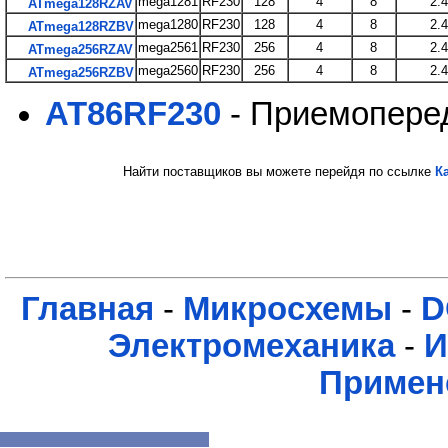
mega1281
RF230
128
4
8
2.
ATmega128RZAV
mega1280
RF230
128
4
8
2.
ATmega128RZBV
mega2561
RF230
256
4
8
2.
ATmega256RZAV
mega2560
RF230
256
4
8
2.
ATmega256RZBV
AT86RF230
- Приемоперед
Найти поставщиков вы можете перейдя по ссылке
К
Главная
-
Микросхемы
-
D
Электромеханика
-
И
Примен