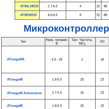
AT90LS8535
2.7-6.0
4
32
8K
AT90S8535
4.0-6.0
8
32
8K
Микроконтроллер
Напр. питания,
Такт. Частота,
Тип
I/O
В
МГц
ATmega406
4.0 - 25
1
18
ATmega48
1.8-5.5
20
23
2.7-5.5
16
23
ATmega48 Avtomotove
ATmega88
1.8-5.5
20
23