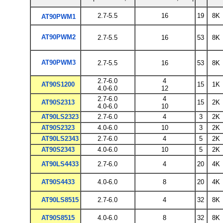
2.7-5.5
16
19
8K
AT90PWM1
AT90PWM2
2.7-5.5
16
53
8K
AT90PWM3
2.7-5.5
16
53
8K
2.7-6.0
4
AT90S1200
15
1K
4.0-6.0
12
2.7-6.0
4
AT90S2313
15
2K
4.0-6.0
10
AT90LS2323
2.7-6.0
4
3
2K
AT90S2323
4.0-6.0
10
3
2K
AT90LS2343
2.7-6.0
4
5
2K
AT90S2343
4.0-6.0
10
5
2K
AT90LS4433
2.7-6.0
4
20
4K
AT90S4433
4.0-6.0
8
20
4K
AT90LS8515
2.7-6.0
4
32
8K
AT90S8515
4.0-6.0
8
32
8K