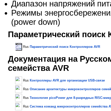
Диапазон напряжений пита
Режимы энергосбережения:
(power down)
Параметрический поиск 
Rus
Параметрический поиск Контроллеров AVR
Документация на Русско
семейства AVR
Rus
Контроллеры AVR для организации USB-связи
Rus
Описание архитектуры микроконтроллеров семей
Rus
Технология picoPower для 8-разрядных RISC-ми
Rus
Система команд микроконтроллеров семейства 