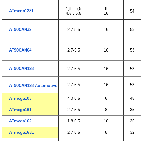
1,8…5,5
8
ATmega1281
54
4,5…5,5
16
AT90CAN32
2.7-5.5
16
53
AT90CAN64
2.7-5.5
16
53
AT90CAN128
2.7-5.5
16
53
2.7-5.5
16
53
AT90CAN128 Automotive
ATmega103
4.0-5.5
6
48
ATmega161
2.7-5.5
8
35
ATmega162
1.8-5.5
16
35
ATmega163L
2.7-5.5
8
32