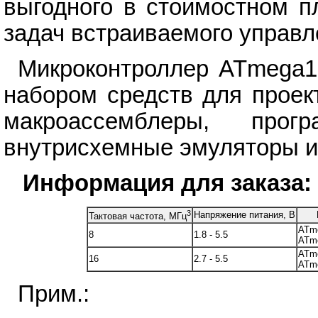
выгодного в стоимостном п
задач встраиваемого управл
Микроконтроллер ATmega1
набором средств для проект
макроассемблеры, прогр
внутрисхемные эмуляторы и
Информация для заказа:
3
Напряжение питания, В
Тактовая частота, МГц
ATm
8
1.8 - 5.5
ATm
ATm
16
2.7 - 5.5
ATm
Прим.: