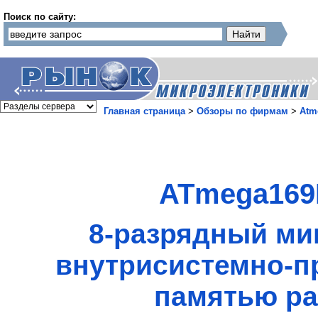
Поиск по сайту:
Главная страница
>
Обзоры по фирмам
>
Atm
ATmega169
8-разрядный ми
внутрисистемно-п
памятью ра