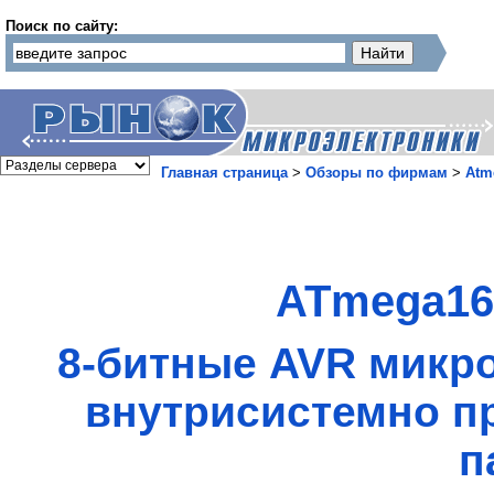
Поиск по сайту:
Главная страница
>
Обзоры по фирмам
>
Atm
ATmega16
8-битные AVR микро
внутрисистемно п
п