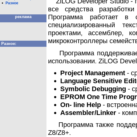
ZiLOG Developer Studio - 
Разное
все средства разработк
Программа работает в 
реклама
специализированный тек
проектами, ассемблер, к
микроконтроллеры семейств 
Разное:
Программа поддерживает 
использовании. ZiLOG Develo
Project Management
- с
Language Sensitive Edit
Symbolic Debugging
- с
EPROM One Time Prog
On- line Help
- встроенн
Assembler/Linker
- ком
Программа также поддерж
Z8/Z8+.