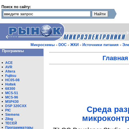
Поиск по сайту:
-
-
-
-
Микросхемы
DOC
ЖКИ
Источники питания
Эле
Программы
Главная
ACE
AVR
Altera
Fujitsu
HC05-08
Holtek
68300
MCS-51
MCS-96
MSP430
DSP 320CXX
Среда раз
PIC
Siemens
микроконт
Zilog
ТЕСЕЙ
Программаторы