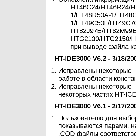
HT46C24/HT46R24/H
1/HT48R50A-1/HT48C
1/HT49C50L/HT49C70
HT82J97E/HT82M99E/
HTG2130/HTG2150/H
при выводе файла ко
HT-IDE3000 V6.2 - 3/18/20
Исправлены некоторые н
работе в области констан
Исправлены некоторые н
некоторых частях HT-IC
HT-IDE3000 V6.1 - 2/17/20
Пользователю для выбо
показываются парами, н
.COD файлы соответстве