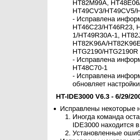
HT82M99A, HT48E06
HT49CV3/HT49CV5/
- Исправлена инфор
HT46C23/HT46R23, H
1/HT49R30A-1, HT82
HT82K96A/HT82K96E,
HTG2190/HTG2190R
- Исправлена инфор
HT48C70-1
- Исправлена инфор
обновляет настройки
HT-IDE3000 V6.3 - 6/29/20
Исправлены некоторые 
Иногда команда оста
IDE3000 находится в
Установленные ошибк