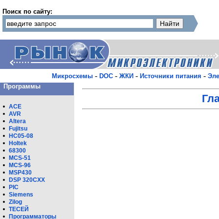
Поиск по сайту:
-
-
-
-
Микросхемы
DOC
ЖКИ
Источники питания
Эле
Программы
Гл
ACE
AVR
Altera
Fujitsu
HC05-08
Holtek
68300
MCS-51
MCS-96
MSP430
DSP 320CXX
PIC
Siemens
Zilog
ТЕСЕЙ
Программаторы