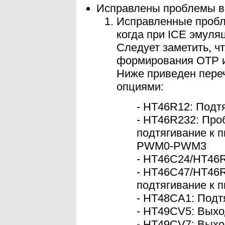
Исправлены проблемы в
Исправленные пробл
когда при ICE эмуля
Следует заметить, ч
формирования OTP 
Ниже приведен пере
опциями:
- HT46R12: Подт
- HT46R232: Про
подтягивание к 
PWM0-PWM3
- HT46C24/HT46
- HT46C47/HT46R
подтягивание к 
- HT48CA1: Подт
- HT49CV5: Вы
- HT49CV7: Вы