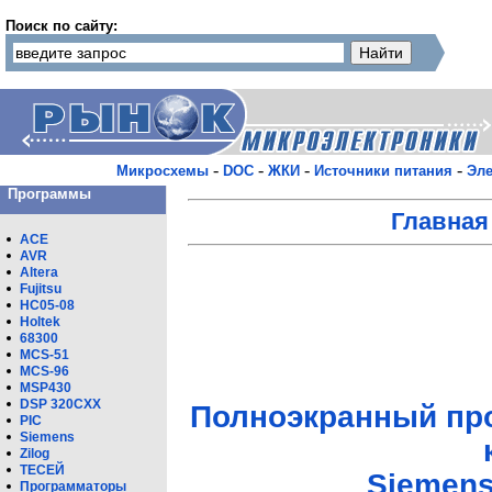
Поиск по сайту:
-
-
-
-
Микросхемы
DOC
ЖКИ
Источники питания
Эле
Программы
Главная
ACE
AVR
Altera
Fujitsu
HC05-08
Holtek
68300
MCS-51
MCS-96
MSP430
DSP 320CXX
Полноэкранный пр
PIC
Siemens
Zilog
ТЕСЕЙ
Siemen
Программаторы