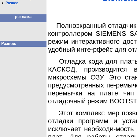
Разное
реклама
Полноэкранный отладчик S
контроллером SIEMENS SA
режим интерактивного дос
Разное:
удобный инте-рфейс для от
Отладка кода для платы 
КАСКОД, производится 
микросхемы ОЗУ. Это ста
предусмотренных пе-ремыч
перемычки на плате чип 
отладочный режим BOOTS
Этот комплекс мер позвол
отладки программ и уста
исключает необходи-мость
плат. Для работы отлад