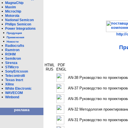
MagnaChip
Maxim
Microchip
Motorola
National Semicon
Philips Semicon
Power Integrations
Продукция
http:/
Применения
Новости
Radiocrafts
Пр
Ramtron
ROHM
Semikron
Sirenza
HTML
PDF
STMicro
RUS
ENGL
SonyEricsson
Telecontrolli
AN-38 Руководство по проектирова
Texas Insrt
Xilinx
AN-37 Руководство по проектирова
White Eleсtronic
WAVECOM
Winbond
AN-35 Руководство по проектирован
AN-32 Методология проектировани
реклама
AN-31 Руководство по проектиров