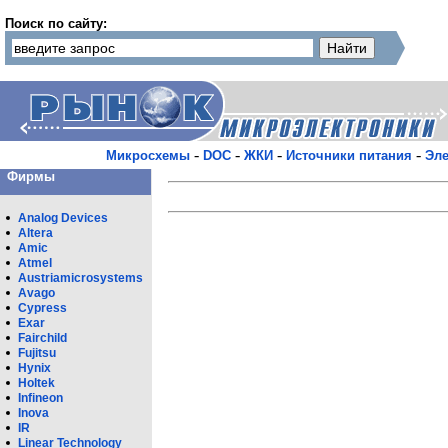
Поиск по сайту:
-
-
-
-
Микросхемы
DOC
ЖКИ
Источники питания
Эле
Фирмы
Analog Devices
Altera
Amic
Atmel
Austriamicrosystems
Avago
Cypress
Exar
Fairchild
Fujitsu
Hynix
Holtek
Infineon
Inova
IR
Linear Technology