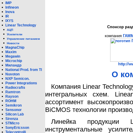
IMP
Infineon
Inova
IR
IXYS
Linear Technology
Спонсор разд
АЦП
Усилители
компания
ГАМ
Управление питанием
Новости
MagnaChip
Maxim
Megawin
Microchip
http://
Миландр
National Prod. from TI
О ко
Nuvoton
NXP Semicon.
Power Integrations
Компания Linear Technolog
Radiocrafts
Ramtron
интегральных схем. Linea
Rayson
ассортимент высокопроизв
ROHM
Semikron
BiCMOS технологии произво
Sensonor
Silicon Lab
Sirenza
Линейка продукции L
STMicro
инструментальные усили
SonyEricsson
Telecontrolli