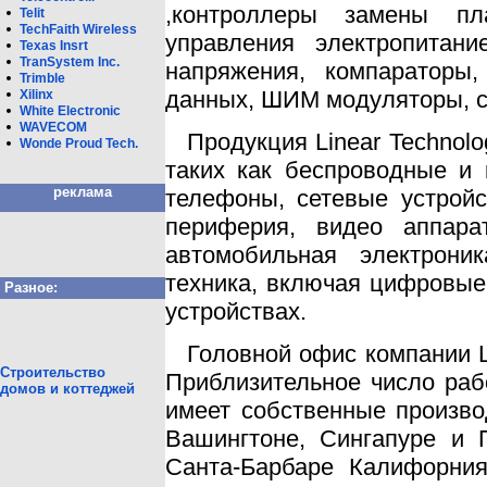
,контроллеры замены пл
Telit
TechFaith Wireless
управления электропитан
Texas Insrt
TranSystem Inc.
напряжения, компараторы
Trimble
данных, ШИМ модуляторы, с
Xilinx
White Eleсtronic
WAVECOM
Продукция Linear Technol
Wonde Proud Tech.
таких как беспроводные и
реклама
телефоны, сетевые устройс
периферия, видео аппара
автомобильная электрони
техника, включая цифровые
Разное:
устройствах.
Головной офис компании L
Строительство
Приблизительное число рабо
домов и коттеджей
имеет собственные произв
Вашингтоне, Сингапуре и 
Санта-Барбаре Калифорния