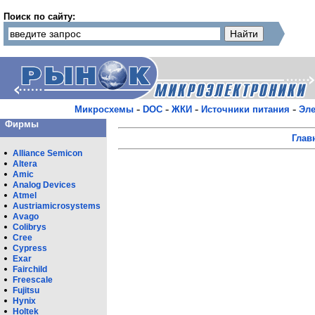
Поиск по сайту:
-
-
-
-
Микросхемы
DOC
ЖКИ
Источники питания
Эле
Фирмы
Глав
Alliance Semicon
Altera
Amic
Analog Devices
Atmel
Austriamicrosystems
Avago
Colibrys
Cree
Cypress
Exar
Fairchild
Freescale
Fujitsu
Hynix
Holtek