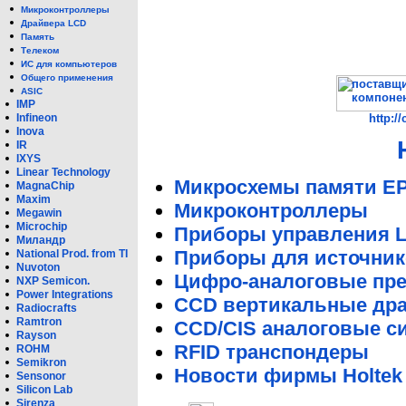
Микроконтроллеры
Драйвера LCD
Память
Телеком
ИС для компьютеров
Общего применения
ASIC
IMP
http:/
Infineon
Inova
IR
IXYS
Linear Technology
Микросхемы памяти 
MagnaChip
Maxim
Микроконтроллеры
Megawin
Microchip
Приборы управления 
Миландр
Приборы для источник
National Prod. from TI
Nuvoton
Цифро-аналоговые пре
NXP Semicon.
Power Integrations
CCD вертикальные др
Radiocrafts
Ramtron
CCD/CIS аналоговые с
Rayson
RFID транспондеры
ROHM
Semikron
Новости фирмы Holtek
Sensonor
Silicon Lab
Sirenza