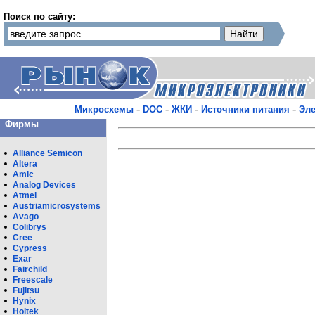
Поиск по сайту:
-
-
-
-
Микросхемы
DOC
ЖКИ
Источники питания
Эле
Фирмы
Alliance Semicon
Altera
Amic
Analog Devices
Atmel
Austriamicrosystems
Avago
Colibrys
Cree
Cypress
Exar
Fairchild
Freescale
Fujitsu
Hynix
Holtek