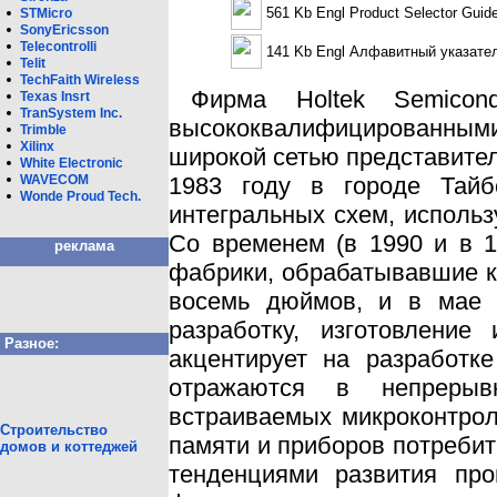
561 Kb Engl Product Selector Guid
STMicro
SonyEricsson
Telecontrolli
141 Kb Engl Алфавитный указате
Telit
TechFaith Wireless
Фирма Holtek Semicon
Texas Insrt
TranSystem Inc.
высококвалифицированными
Trimble
Xilinx
широкой сетью представител
White Eleсtronic
WAVECOM
1983 году в городе Тайб
Wonde Proud Tech.
интегральных схем, использ
Со временем (в 1990 и в 
реклама
фабрики, обрабатывавшие к
восемь дюймов, и в мае 
разработку, изготовлени
Разное:
акцентирует на разработк
отражаются в непрерыв
встраиваемых микроконтрол
Строительство
памяти и приборов потребите
домов и коттеджей
тенденциями развития про