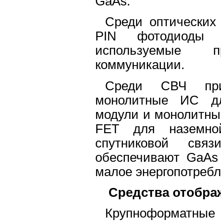
GaAs.
Среди оптических
PIN фотодиоды 
используемые п
коммуникации.
Среди СВЧ при
монолитные ИС дл
модули и монолитны
FET для наземно
спутниковой свя
обеспечивают GaAs
малое энергопотребл
Средства отобр
Крупноформатные