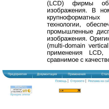
(LCD) фирмы обе
изображения. В но
крупноформатных
технологии, обесп
промышленные дисп
изображения. Ориги
(multi-domain vertic
применения LCD, 
сравнимое с качеств
Предприятия
Документация
Применения
Стат
|
|
Помощь
О проекте
Реклама на са
Проверить аттестат