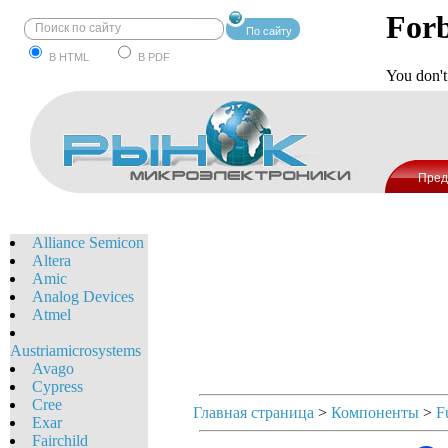
По сайту
В HTML
В PDF
Пред
Alliance Semicon
Altera
Amic
Analog Devices
Atmel
Austriamicrosystems
Avago
Cypress
Cree
Главная страница
>
Компоненты
>
F
Exar
Fairchild