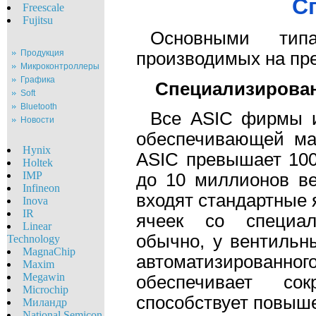
С
Freescale
Fujitsu
Основными типа
Продукция
производимых на пре
Микроконтроллеры
Графика
Специализирован
Soft
Bluetooth
Все ASIC фирмы и
Новости
обеспечивающей мал
Hynix
ASIC превышает 100
Holtek
IMP
до 10 миллионов ве
Infineon
входят стандартные 
Inova
IR
ячеек со специал
Linear
обычно, у вентильн
Technology
MagnaChip
автоматизирован
Maxim
Megawin
обеспечивает со
Microchip
способствует повыш
Миландр
National Semicon