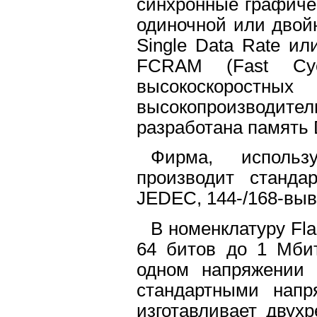
синхронные графич
одиночной или двой
Single Data Rate ил
FCRAM (Fast Cy
высокоскоро
высокопроизводител
разработана память 
Фирма, исполь
производит станда
JEDEC, 144-/168-вы
В номенклатуру Fl
64 битов до 1 Мби
одном напряжении 
стандартными нап
изготавливает двух