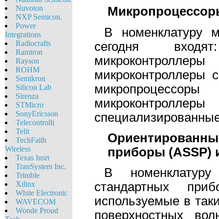
Nuvoton
Микропроцессор
NXP Semicon.
Power
В номенклатуру 
Integrations
Radiocrafts
сегодня входят
Ramtron
микроконтроллеры 
Rayson
ROHM
микроконтроллеры с
Semikron
микропроцессо
Silicon Lab
Sirenza
микроконтролл
STMicro
SonyEricsson
специализированные
Telecontrolli
Telit
Ориентированные
TechFaith
Wireless
приборы (ASSP) 
Texas Insrt
TranSystem Inc.
В номенклатуру
Trimble
Xilinx
стандартных при
White Eleсtronic
используемые в так
WAVECOM
Wonde Proud
поверхностных вол