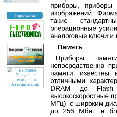
Tech.
приборы, приборы
изображений. Фирма 
Пересюхтюмя
такие стандарт
операционные усили
аналоговые ключи и 
Память
Приборы памят
непосредственно пр
памяти, известны
отличными характер
DRAM до Flash.
высокоскоростные пр
МГц), с широким диа
до 256 Мбит и бо