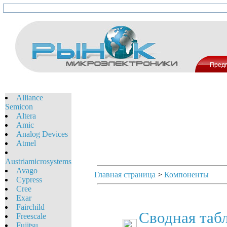
Пред
Alliance
Semicon
Altera
Amic
Analog Devices
Atmel
Austriamicrosystems
Avago
Главная страница
>
Компоненты
Cypress
Cree
Exar
Fairchild
Сводная таб
Freescale
Fujitsu