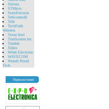
Sirenza
STMicro
SonyEricsson
Telecontrolli
Telit
TechFaith
Wireless
Texas Insrt
TranSystem Inc.
Trimble
Xilinx
White Eleсtronic
WAVECOM
Wonde Proud
Tech.
Пересюхтюмя