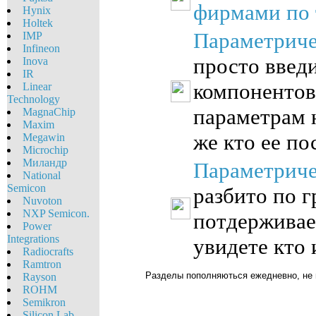
фирмами по
Hynix
Holtek
Параметриче
IMP
Infineon
просто введ
Inova
IR
компонентов
Linear
Technology
параметрам 
MagnaChip
Maxim
же кто ее по
Megawin
Microchip
Миландр
Параметриче
National
Semicon
разбито по 
Nuvoton
NXP Semicon.
потдерживае
Power
Integrations
увидете кто 
Radiocrafts
Ramtron
Разделы пополняються ежедневно, не 
Rayson
ROHM
Semikron
Silicon Lab