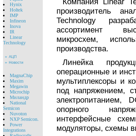
Компания Linear T
Hynix
производитель ана
Holtek
IMP
Technology разра
Infineon
Inova
ассортимент высо
IR
Linear
микросхем, испо
Technology
производства.
АЦП
Линейка продукц
Новости
операционные и инс
MagnaChip
мультиплексоры и к
Maxim
Megawin
под напряжением, с
Microchip
Миландр
электропитанием, 
National
опорного напря
Semicon
Nuvoton
интерфейсные схем
NXP Semicon.
Power
модуляторы, схемы в
Integrations
Radiocrafts