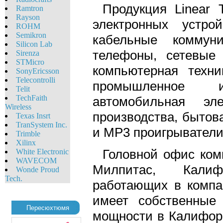
Продукция Linear 
Ramtron
Rayson
электронных устро
ROHM
Semikron
кабельные коммуни
Silicon Lab
телефоны, сетевые 
Sirenza
STMicro
компьютерная техни
SonyEricsson
Telecontrolli
промышленное и
Telit
TechFaith
автомобильная эле
Wireless
производства, бытов
Texas Insrt
TranSystem Inc.
и MP3 проигрыватели 
Trimble
Xilinx
Головной офис комп
White Eleсtronic
WAVECOM
Милпитас, Калиф
Wonde Proud
Tech.
работающих в компан
имеет собственные
Пересюхтюмя
мощности в Калифорн