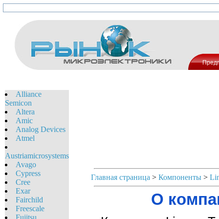
Пред
Alliance
Semicon
Altera
Amic
Analog Devices
Atmel
Austriamicrosystems
Avago
Cypress
Главная страница
>
Компоненты
>
Li
Cree
Exar
О компа
Fairchild
Freescale
Fujitsu