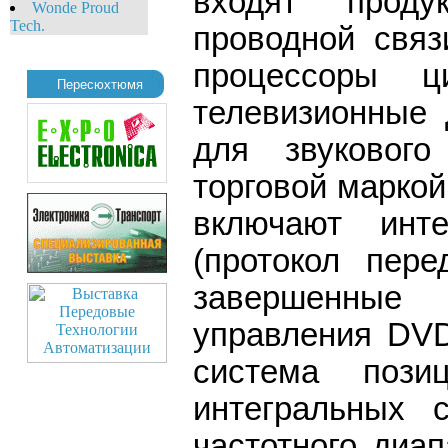
входят прод
Wonde Proud
Tech.
проводной связ
процессоры ц
Пересюхтюмя
телевизионные 
для звукового
торговой марко
включают инт
(протокол пере
завершенные
управления DVD
система пози
интегральных 
частотного диа