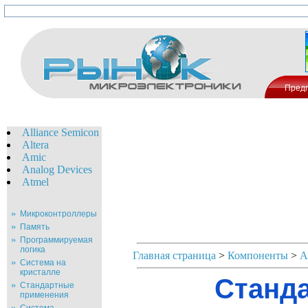
Пред
Alliance Semicon
Altera
Amic
Analog Devices
Atmel
Микроконтроллеры
Память
Программируемая
логика
Главная страница
>
Компоненты
>
A
Система на
кристалле
Станда
Стандартные
применения