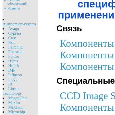
специф
Система
обозначений
Новости
применени
Austriamicrosystems
Cвязь
Avago
Cypress
Cree
Компоненты 
Exar
Fairchild
Компоненты 
Freescale
Fujitsu
Hynix
Компоненты 
Holtek
IMP
Infineon
Специальные
Inova
IR
Linear
CCD Image S
Technology
MagnaChip
Maxim
Компоненты 
Megawin
Microchip