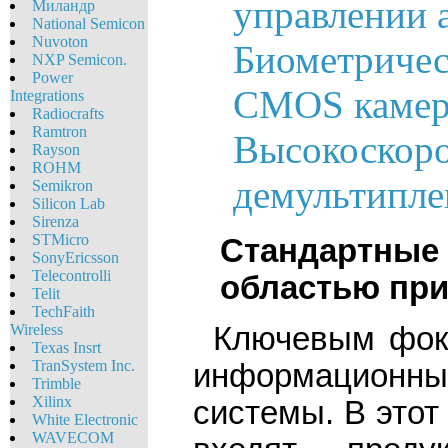
управлении 
Миландр
National Semicon
Nuvoton
Биометричес
NXP Semicon.
Power
CMOS камер
Integrations
Radiocrafts
Ramtron
Высокоскор
Rayson
ROHM
демультипле
Semikron
Silicon Lab
Sirenza
STMicro
Стандартные 
SonyEricsson
Telecontrolli
областью при
Telit
TechFaith
Ключевым фок
Wireless
Texas Insrt
TranSystem Inc.
информацион
Trimble
Xilinx
системы. В это
White Eleсtronic
WAVECOM