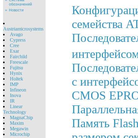
Система
обозначений
Конфигура
Новости
семейства A
Austriamicrosystems
Последовате
Avago
Cypress
Cree
интерфейсом
Exar
Fairchild
Freescale
Последоват
Fujitsu
Hynix
с интерфейс
Holtek
IMP
Infineon
CMOS EPROM
Inova
IR
Параллельн
Linear
Technology
MagnaChip
Память Flas
Maxim
Megawin
размером се
Microchip