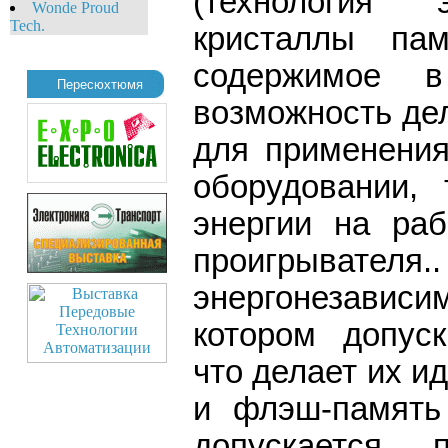
(технология э
Wonde Proud
Tech.
кристаллы па
содержимое в
Пересюхтюмя
возможность де
для применения
оборудовании, 
энергии на раб
проигрывате
энергонезавис
котором допуск
что делает их и
и флэш-память
допускается 