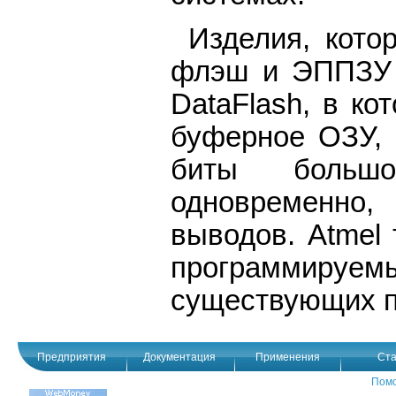
Изделия, кот
флэш и ЭППЗУ 
DataFlash, в ко
буферное ОЗУ, 
биты большо
одновременно
выводов. Atmel
программиру
существующих п
Предприятия
Документация
Применения
Ста
Пом