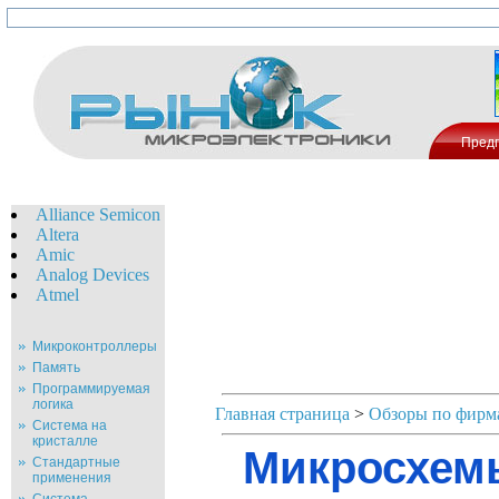
Пред
Alliance Semicon
Altera
Amic
Analog Devices
Atmel
Микроконтроллеры
Память
Программируемая
логика
Главная страница
>
Обзоры по фирм
Система на
кристалле
Микросхем
Стандартные
применения