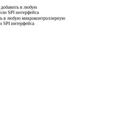
ю добавить в любую
или SPI интерфейса
ить в любую микроконтроллерную
и SPI интерфейса