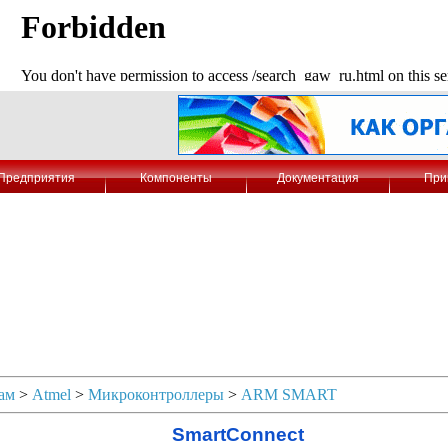
Предприятия
Компоненты
Документация
При
ам
>
Atmel
>
Микроконтроллеры
>
ARM SMART
SmartConnect