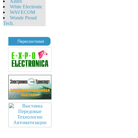
Xilinx
White Eleсtronic
WAVECOM
Wonde Proud
Tech.
Пересюхтюмя