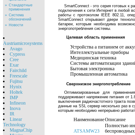
Стандартные
SmartConnect - это серия готовых к
применения
подключения к сети Интернет в любой в
работы с протоколом IEEE 802.11, опе
Система
обозначений
SmartConnect открывают двери техноло
батареи, которым необходима возможн
Новости
энергопотребления системы.
Целевая область применения
Austriamicrosystems
Устройства а питанием от акк
Avago
Интеллектуальные приборы
Cypress
Медицинская техника
Cree
Системы автоматизации здани
Exar
Бытовая электроника
Fairchild
Промышленная автоматика
Freescale
Fujitsu
Сверхнизкое энергопотребление
Hynix
Holtek
Оптимизированные для применения
поддерживают напряжение питания от 1.8
IMP
выключения радиочастотного тракта позв
Infineon
данные на SSL сервер несколько раз в с
Inova
которым необходимо непрерывно работать
IR
Linear
Наименование
Описание
Technology
Полностью инт
MagnaChip
ATSAMW23
беспроводных 