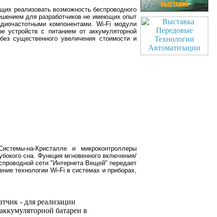
ющих реализовать возможность беспроводного
ешением для разработчиков не имеющих опыт
адиочастотными компонентами. Wi-Fi модули
ре устройств с питанием от аккумуляторной
ез существенного увеличения стоимости и
истемы-на-Кристалле и микроконтроллеры
убокого сна. Функция мгновенного включения/
еспроводной сети "Интернета Вещей" передает
ние технологии Wi-Fi в системах и приборах,
тчик - для реализации
аккумуляторной батареи в