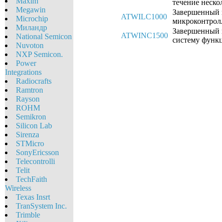
Maxim
течение неско
Megawin
Завершенный к
ATWILC1000
Microchip
микроконтрол
Миландр
Завершенный к
ATWINC1500
National Semicon
систему функц
Nuvoton
NXP Semicon.
Power
Integrations
Radiocrafts
Ramtron
Rayson
ROHM
Semikron
Silicon Lab
Sirenza
STMicro
SonyEricsson
Telecontrolli
Telit
TechFaith
Wireless
Texas Insrt
TranSystem Inc.
Trimble