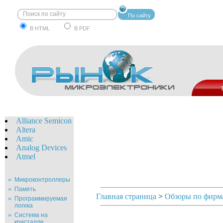
По сайту
В HTML
В PDF
Alliance Semicon
Altera
Amic
Analog Devices
Atmel
Микроконтроллеры
Память
Главная страница
>
Обзоры по фирм
Программируемая
логика
Система на
кристалле