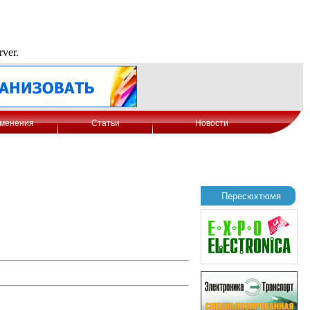
менения
Статьи
Новости
Пересюхтюмя