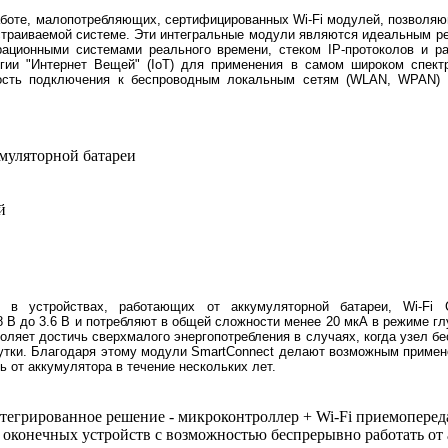
 работе, малопотребляющих, сертифицированных Wi-Fi модулей, позволя
страиваемой системе. Эти интегральные модули являются идеальным р
рационными системами реального времени, стеком IP-протоколов и р
гии "Интернет Вещей" (IoT) для применения в самом широком спект
ость подключения к беспроводным локальным сетям (WLAN, WPAN) б
умуляторной батареи
й
 в устройствах, работающих от аккумуляторной батареи, Wi-Fi С
 В до 3.6 В и потребляют в общей сложности менее 20 мкА в режиме гл
оляет достичь сверхмалого энергопотребления в случаях, когда узел б
утки. Благодаря этому модули SmartConnect делают возможным примене
 от аккумулятора в течение нескольких лет.
егрированное решение - микроконтроллер + Wi-Fi приемопереда
оконечных устройств с возможностью беспрерывно работать от 