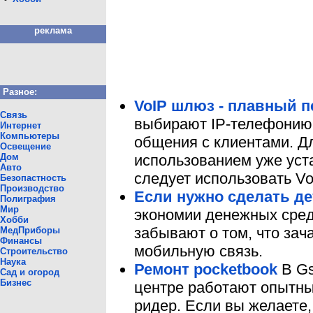
реклама
Разное:
VoIP шлюз - плавный п
Связь
выбирают IP-телефонию 
Интернет
Компьютеры
общения с клиентами. Д
Освещение
Дом
использованием уже ус
Авто
следует использовать V
Безопастность
Производство
Если нужно сделать д
Полиграфия
Мир
экономии денежных сред
Хобби
забывают о том, что зач
МедПриборы
Финансы
мобильную связь.
Строительство
Наука
Ремонт pocketbook
В Gs
Сад и огород
Бизнес
центре работают опытны
ридер. Если вы желаете,