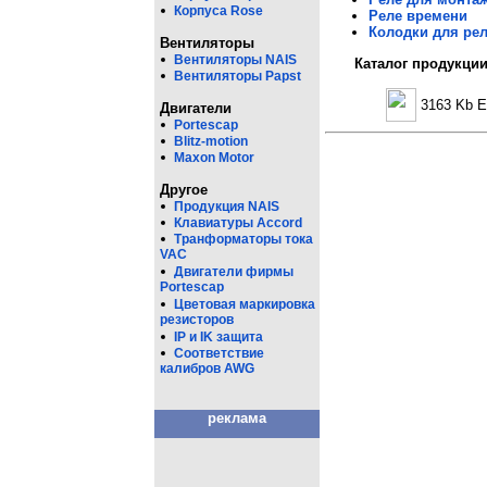
Корпуса Rose
Реле времени
Колодки для ре
Вентиляторы
Вентиляторы NAIS
Каталог продукции
Вентиляторы Papst
3163 Kb E
Двигатели
Portescap
Blitz-motion
Maxon Motor
Другое
Продукция NAIS
Клавиатуры Accord
Транформаторы тока
VAC
Двигатели фирмы
Portescap
Цветовая маркировка
резисторов
IP и IK защита
Соответствие
калибров AWG
реклама