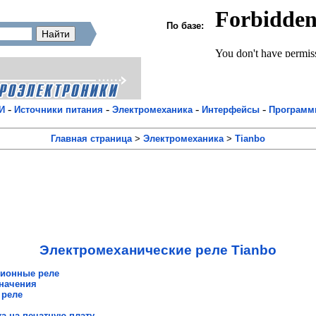
По базе:
-
-
-
-
И
Источники питания
Электромеханика
Интерфейсы
Програм
Главная страница
>
Электромеханика
>
Tianbo
Электромеханические реле Tianbo
ионные реле
значения
 реле
а на печатную плату