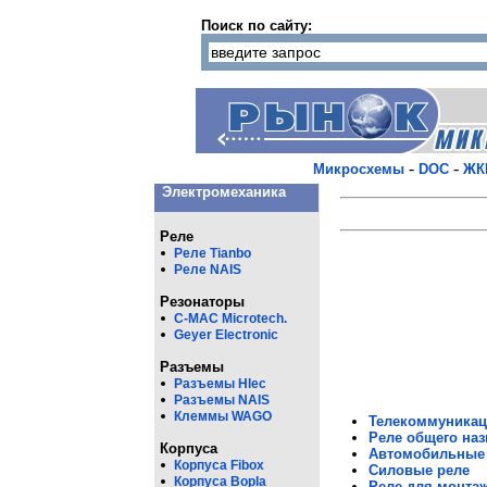
Поиск по сайту:
-
-
Микросхемы
DOC
ЖК
Электромеханика
Реле
Реле Tianbo
Реле NAIS
Резонаторы
C-MAC Microtech.
Geyer Electronic
Разъемы
Разъемы Hlec
Разъемы NAIS
Клеммы WAGO
Телекоммуникац
Реле общего на
Корпуса
Автомобильные
Корпуса Fibox
Силовые реле
Корпуса Bopla
Реле для монтаж