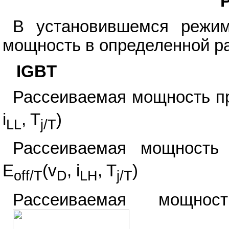
Р
В установившемся режи
мощность в определенной ра
IGBT
Рассеиваемая мощность пр
i
, T
)
LL
j/T
Рассеиваемая мощность
E
(v
, i
, T
)
off/T
D
LH
j/T
Рассеиваемая мощнос