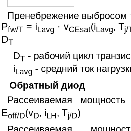
Пренебрежение выбросом то
P
= i
· v
(i
, T
fw/T
Lavg
CEsat
Lavg
j/
D
T
D
- рабочий цикл транзи
T
i
- средний ток нагрузк
Lavg
Обратный диод
Рассеиваемая мощность
E
(v
, i
, T
)
off/D
D
LH
j/D
Рассеиваемая мощнос