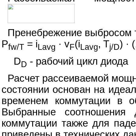
Пренебрежение выбросом то
P
= i
· v
(i
, T
) · 
fw/T
Lavg
F
Lavg
j/D
D
- рабочий цикл диода
D
Расчет рассеиваемой мощн
состоянии основан на идеа
временем коммутации в об
Выбранные соотношения 
коммутации также для паде
приведены в технических да