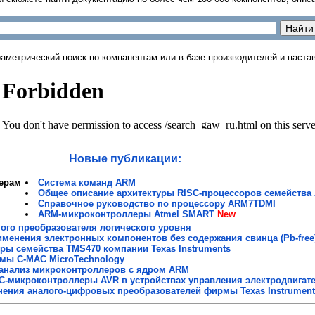
раметрический поиск по компанентам или в базе производителей и паст
Новые публикации:
ерам
Система команд ARM
Общее описание архитектуры RISС-процессоров семейства
Справочное руководство по процессору ARM7TDMI
ARM-микроконтроллеры Atmel SMART
New
ого преобразователя логического уровня
менения электронных компонентов без содержания свинца (Pb-free
ы семейства TMS470 компании Texas Instruments
мы C-MAC MicroTechnology
анализ микроконтроллеров с ядром ARM
C-микроконтроллеры AVR в устройствах управления электродвигат
ения аналого-цифровых преобразователей фирмы Texas Instrument