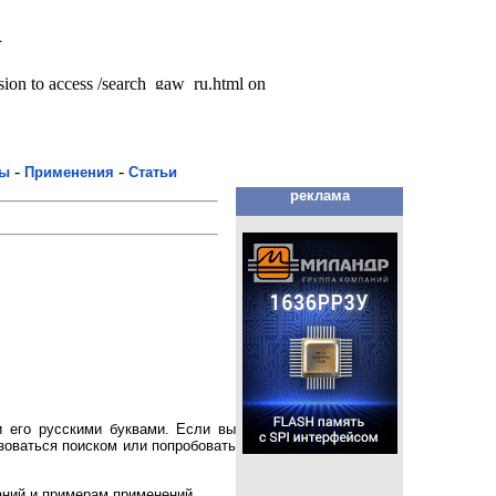
-
-
мы
Применения
Статьи
реклама
 его русскими буквами. Если вы
зоваться поиском или попробовать
аний и примерам применений.