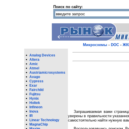
Поиск по сайту:
-
-
Микросхемы
DOC
ЖК
Analog Devices
Altera
Amic
Atmel
Austriamicrosystems
Avago
Cypress
Exar
Fairchild
Fujitsu
Hynix
Holtek
Infineon
Inova
Запрашиваемая вами страница
IR
уверены в правильности указанно
Linear Technology
самостоятельно найти нужную вам
MagnaChip
Воспользовавшись поиском, Вы
Maxim