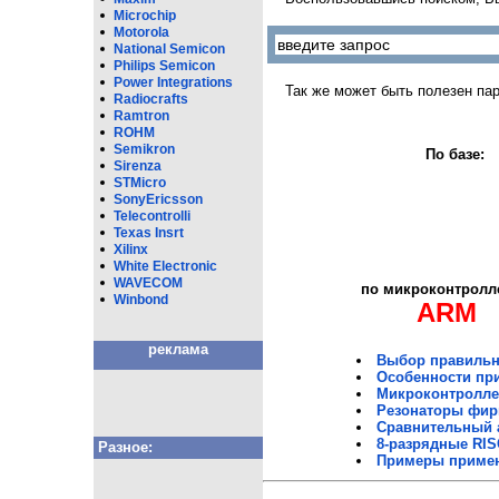
Microchip
Motorola
National Semicon
Philips Semicon
Power Integrations
Так же может быть полезен па
Radiocrafts
Ramtron
ROHM
Semikron
По базе:
Sirenza
STMicro
SonyEricsson
Telecontrolli
Texas Insrt
Xilinx
White Eleсtronic
WAVECOM
по микроконтролл
Winbond
ARM
реклама
Выбор правильн
Особенности при
Микроконтроллер
Резонаторы фир
Сравнительный 
8-разрядные RIS
Разное:
Примеры примен