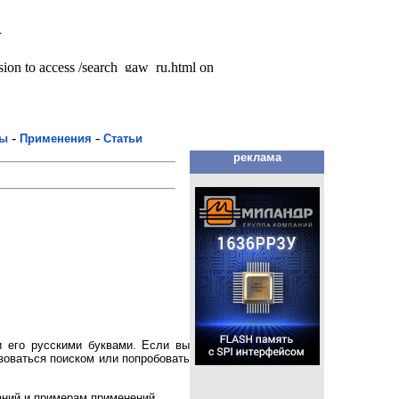
-
-
мы
Применения
Статьи
реклама
 его русскими буквами. Если вы
зоваться поиском или попробовать
аний и примерам применений.