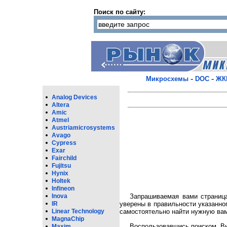
Поиск по сайту:
-
-
Микросхемы
DOC
ЖК
Analog Devices
Altera
Amic
Atmel
Austriamicrosystems
Avago
Cypress
Exar
Fairchild
Fujitsu
Hynix
Holtek
Infineon
Inova
Запрашиваемая вами страница
IR
уверены в правильности указанно
Linear Technology
самостоятельно найти нужную вам
MagnaChip
Воспользовавшись поиском, Вы
Maxim