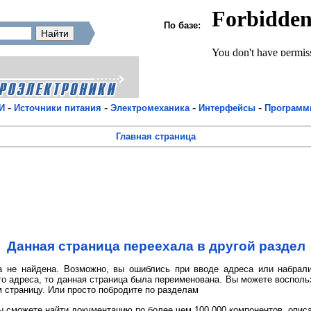
По базе:
-
-
-
-
И
Источники питания
Электромеханика
Интерфейсы
Програм
Главная страница
Данная страница переехала в другой раздел
 не найдена. Возможно, вы ошиблись при вводе адреса или набрали
го адреса, то данная страница была переименована. Вы можете восполь
 страницу. Или просто побродите по разделам
 сможете найти документацию по более чем 100 000 компонентов, опис