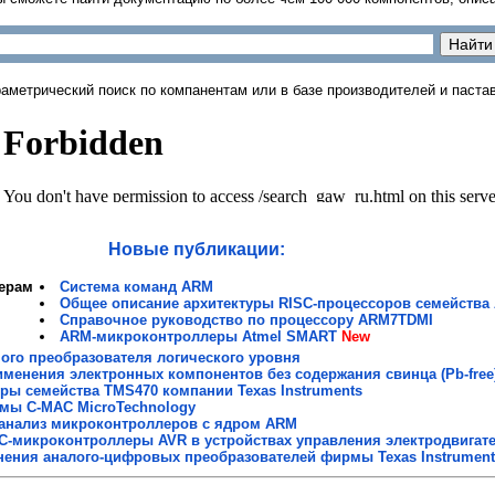
раметрический поиск по компанентам или в базе производителей и паст
Новые публикации:
ерам
Система команд ARM
Общее описание архитектуры RISС-процессоров семейства
Справочное руководство по процессору ARM7TDMI
ARM-микроконтроллеры Atmel SMART
New
ого преобразователя логического уровня
менения электронных компонентов без содержания свинца (Pb-free
ы семейства TMS470 компании Texas Instruments
мы C-MAC MicroTechnology
анализ микроконтроллеров с ядром ARM
C-микроконтроллеры AVR в устройствах управления электродвигат
ения аналого-цифровых преобразователей фирмы Texas Instrument