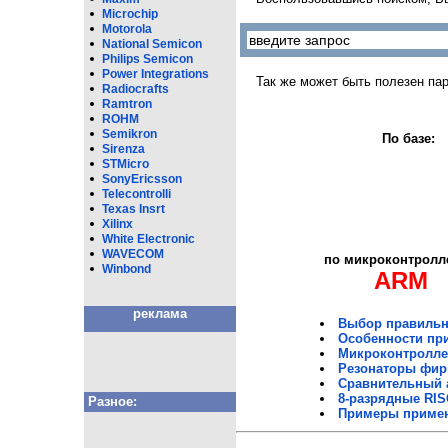
Microchip
Motorola
National Semicon
Philips Semicon
Power Integrations
Так же может быть полезен па
Radiocrafts
Ramtron
ROHM
Semikron
По базе:
Sirenza
STMicro
SonyEricsson
Telecontrolli
Texas Insrt
Xilinx
White Eleсtronic
WAVECOM
по микроконтролл
Winbond
ARM
реклама
Выбор правильн
Особенности при
Микроконтроллер
Резонаторы фир
Сравнительный 
8-разрядные RIS
Разное:
Примеры примен