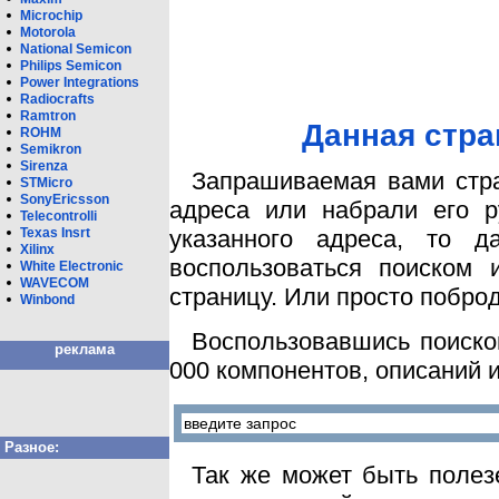
Microchip
Motorola
National Semicon
Philips Semicon
Power Integrations
Radiocrafts
Ramtron
Данная стра
ROHM
Semikron
Sirenza
Запрашиваемая вами стра
STMicro
SonyEricsson
адреса или набрали его р
Telecontrolli
Texas Insrt
указанного адреса, то 
Xilinx
воспользоваться поиском 
White Eleсtronic
WAVECOM
страницу. Или просто побро
Winbond
Воспользовавшись поиско
реклама
000 компонентов, описаний 
Разное:
Так же может быть полез