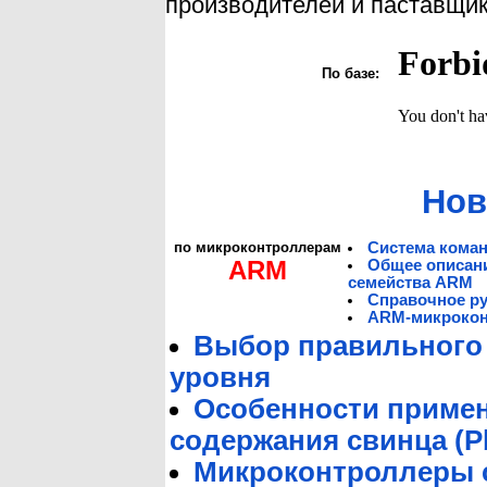
производителей и паставщи
По базе:
Нов
по микроконтроллерам
Система кома
ARM
Общее описани
семейства ARM
Справочное р
ARM-микрокон
Выбор правильного 
уровня
Особенности примен
содержания свинца (Pb
Микроконтроллеры с