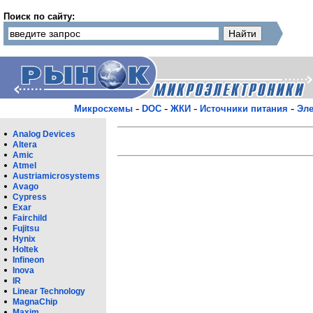
Поиск по сайту:
-
-
-
-
Микросхемы
DOC
ЖКИ
Источники питания
Эле
Analog Devices
Altera
Amic
Atmel
Austriamicrosystems
Avago
Cypress
Exar
Fairchild
Fujitsu
Hynix
Holtek
Infineon
Inova
IR
Linear Technology
MagnaChip
Maxim