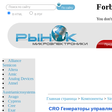
По сайту
В HTML
В PDF
Пред
Alliance
Semicon
Altera
Amic
Analog Devices
Atmel
Austriamicrosystems
Avago
Главная страница
>
Компоненты
>
Si
Cypress
Cree
CRO Генераторы управля
Exar