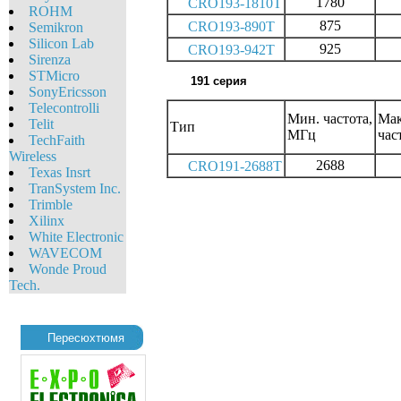
1780
CRO193-1810T
ROHM
875
CRO193-890T
Semikron
Silicon Lab
925
CRO193-942T
Sirenza
STMicro
191 серия
SonyEricsson
Telecontrolli
Мин. частота,
Мак
Telit
Тип
МГц
час
TechFaith
Wireless
2688
CRO191-2688T
Texas Insrt
TranSystem Inc.
Trimble
Xilinx
White Eleсtronic
WAVECOM
Wonde Proud
Tech.
Пересюхтюмя