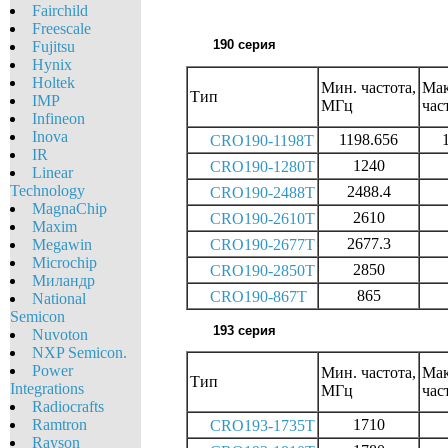
Fairchild
Freescale
190 серия
Fujitsu
Hynix
Holtek
Мин. частота,
Мак
Тип
IMP
МГц
час
Infineon
Inova
1198.656
CRO190-1198T
IR
1240
CRO190-1280T
Linear
Technology
2488.4
CRO190-2488T
MagnaChip
2610
CRO190-2610T
Maxim
2677.3
CRO190-2677T
Megawin
Microchip
2850
CRO190-2850T
Миландр
865
CRO190-867T
National
Semicon
193 серия
Nuvoton
NXP Semicon.
Power
Мин. частота,
Мак
Тип
Integrations
МГц
час
Radiocrafts
Ramtron
1710
CRO193-1735T
Rayson