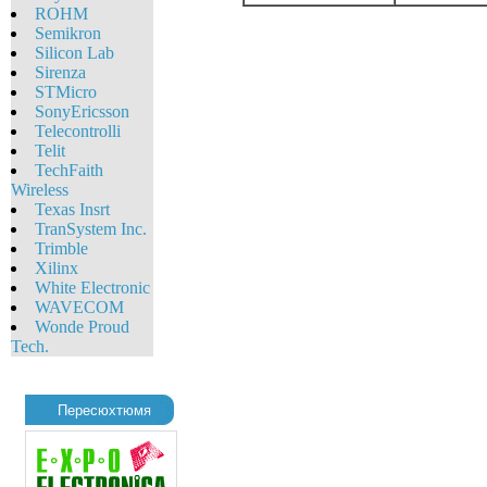
ROHM
Semikron
Silicon Lab
Sirenza
STMicro
SonyEricsson
Telecontrolli
Telit
TechFaith
Wireless
Texas Insrt
TranSystem Inc.
Trimble
Xilinx
White Eleсtronic
WAVECOM
Wonde Proud
Tech.
Пересюхтюмя