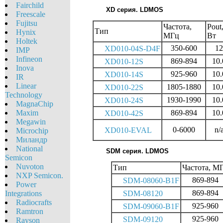
Fairchild
XD серия. LDMOS
Freescale
Fujitsu
Частота,
Pout
Тип
Hynix
МГц
Вт
Holtek
350-600
12
XD010-04S-D4F
IMP
Infineon
869-894
10.
XD010-12S
Inova
925-960
10.
XD010-14S
IR
Linear
1805-1880
10.
XD010-22S
Technology
1930-1990
10.
XD010-24S
MagnaChip
869-894
10.
Maxim
XD010-42S
Megawin
0-6000
n/
XD010-EVAL
Microchip
Миландр
National
SDM серия. LDMOS
Semicon
Nuvoton
Тип
Частота, М
NXP Semicon.
869-894
SDM-08060-B1F
Power
869-894
Integrations
SDM-08120
Radiocrafts
925-960
SDM-09060-B1F
Ramtron
925-960
SDM-09120
Rayson