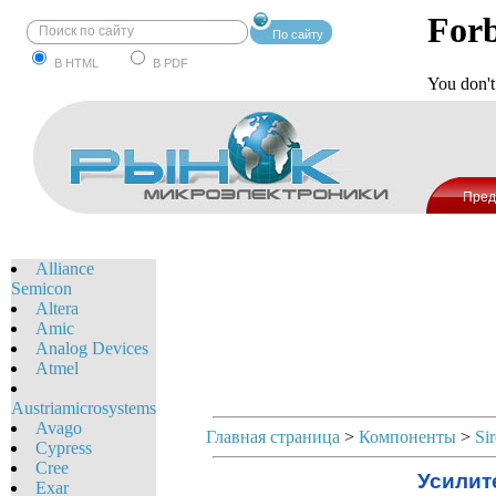
По сайту
В HTML
В PDF
Пред
Alliance
Semicon
Altera
Amic
Analog Devices
Atmel
Austriamicrosystems
Avago
Главная страница
>
Компоненты
>
Si
Cypress
Cree
Усилите
Exar