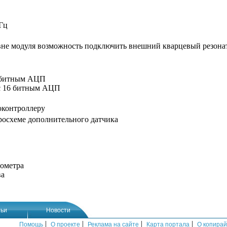
кГц
вне модуля возможность подключить внешний кварцевый резонат
6 битным АЦП
с 16 битным АЦП
оконтроллеру
росхеме дополнительного датчика
рометра
ва
ьи
Новости
|
|
|
|
Помощь
О проекте
Реклама на сайте
Карта портала
О копирай