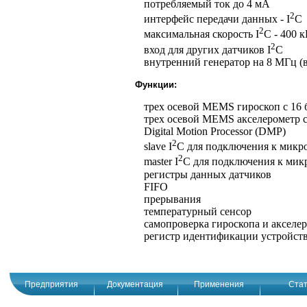
потребляемый ток до 4 мА
2
интерфейс передачи данных - I
C
2
максимальная скорость I
C - 400 
2
вход для других датчиков I
C
внутренний генератор на 8 МГц (
Функции:
трех осевой MEMS гироскоп с 1
трех осевой MEMS акселерометр 
Digital Motion Processor (DMP)
2
slave I
C для подключения к микр
2
master I
C для подключения к мик
регистры данных датчиков
FIFO
прерывания
температурный сенсор
самопроверка гироскопа и акселе
регистр идентификации устройст
Предприятия
Документация
Применения
Стат