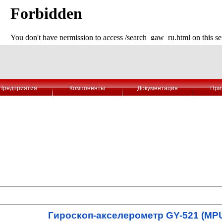
Предприятия
Компоненты
Документация
При
Гироскоп-акселерометр GY-521 (MPU