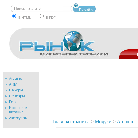
По сайту
В HTML
В PDF
Arduino
ARM
Наборы
Сенсоры
Реле
Источники
питания
Аксесуары
Главная страница
>
Модули
>
Arduino