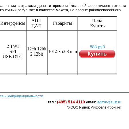
мальными затратами денег и времени. Большой ассортимент готовых
конечный результат в качестве макета, но вполне рабочеспособного
АЦП
Цена
Интерфейсы
Габариты
ЦАП
Купить
2 TWI
888 руб
12ch 12bit
SPI
101.5x53.3 mm
2 12bit
USB OTG
те и конфиденциальности
(495) 514 4110
тел.:
email:
admin@eust.ru
© ООО Рынок Микроэлектроники