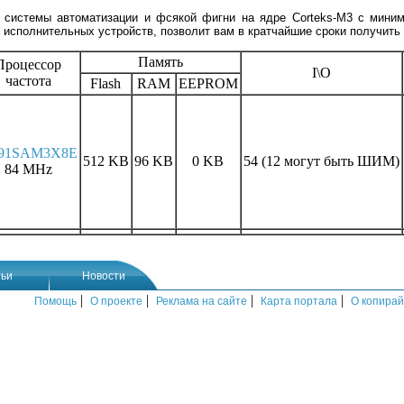
и системы автоматизации и фсякой фигни на ядре Corteks-M3 с мини
исполнительных устройств, позволит вам в кратчайшие сроки получить 
Память
Процессор
I\O
частота
Flash
RAM
EEPROM
91SAM3X8E
512 KB
96 KB
0 KB
54 (12 могут быть ШИМ)
84 MHz
ьи
Новости
|
|
|
|
Помощь
О проекте
Реклама на сайте
Карта портала
О копирай