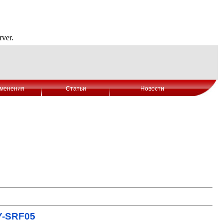
менения
Статьи
Новости
Y-SRF05