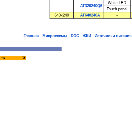
White LED
AT320240Q6
Touch panel
640x240
AT640240A
-
Главная
-
Микросхемы
-
DOC
-
ЖКИ
-
Источники питания