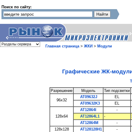
Поиск по сайту:
Главная страница
>
ЖКИ
>
Модули
Графические ЖК-модул
Разрешение
Модель
Тип подсветки
AT09632J
EL
96x32
AT09632K3
EL
AT12864I
-
128x64
AT12864L1
-
AT12864M
-
128x128
AT128128H1
-