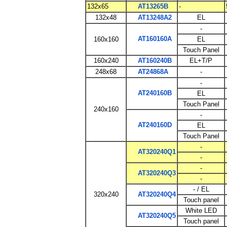
132x65
AT13265B
-
132x48
AT13248A2
EL
-
AT160160A
160x160
EL
Touch Panel
160x240
AT160240B
EL+T/P
248x68
AT24868A
-
-
AT240160B
EL
Touch Panel
240x160
-
AT240160D
EL
Touch Panel
-
AT320240Q1
-
-
AT320240Q3
-
- / EL
320x240
AT320240Q4
Touch panel
White LED
AT320240Q5
Touch panel