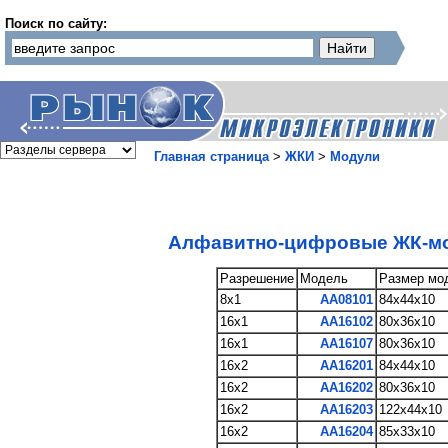
Поиск по сайту:
Главная страница
>
ЖКИ
>
Модули
Алфавитно-цифровые ЖК-м
Разрешение
Модель
Размер мо
8x1
AA08101
84x44x10
16x1
AA16102
80x36x10
16x1
AA16107
80x36x10
16x2
AA16201
84x44x10
16x2
AA16202
80x36x10
16x2
AA16203
122x44x10
16x2
AA16204
85x33x10