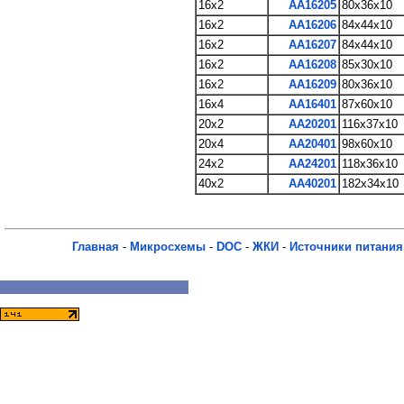
16x2
AA16205
80x36x10
16x2
AA16206
84x44x10
16x2
AA16207
84x44x10
16x2
AA16208
85x30x10
16x2
AA16209
80x36x10
16x4
AA16401
87x60x10
20x2
AA20201
116x37x10
20x4
AA20401
98x60x10
24x2
AA24201
118x36x10
40x2
AA40201
182x34x10
Главная
-
Микросхемы
-
DOC
-
ЖКИ
-
Источники питания