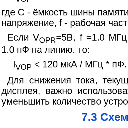
где C - ёмкость шины памяти
напряжение, f - рабочая част
Если V
=5В, f =1.0 МГ
OPR
1.0 пФ на линию, то:
I
< 120 мкА / МГц * пФ.
VOP
Для снижения тока, теку
дисплея, важно использов
уменьшить количество устро
7.3 Схе