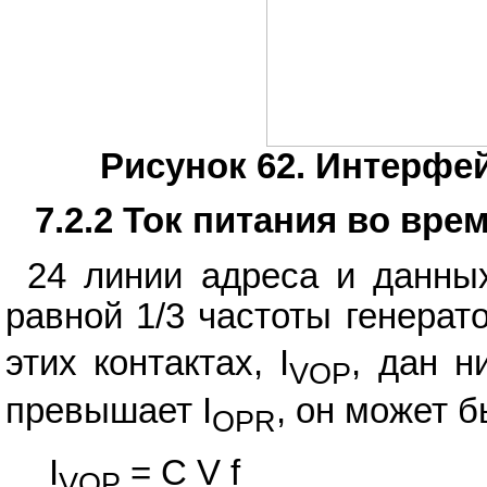
Рисунок 62. Интерфе
7.2.2 Ток питания во вре
24 линии адреса и данны
равной 1/3 частоты генерато
этих контактах, I
, дан н
VOP
превышает I
, он может 
OPR
I
= C V f
VOP