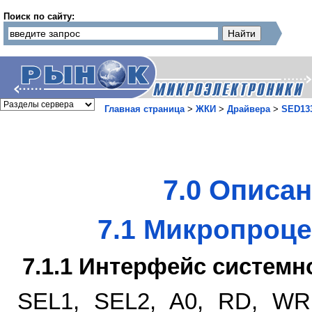
Поиск по сайту:
Главная страница
>
ЖКИ
>
Драйвера
>
SED13
7.0 Описа
7.1 Микропроц
7.1.1 Интерфейс систем
SEL1, SEL2, A0, RD, WR