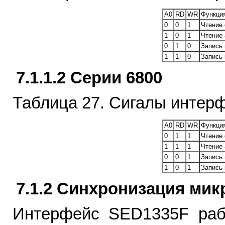
A0
RD
WR
Функци
0
0
1
Чтение 
1
0
1
Чтение 
0
1
0
Запись 
1
1
0
Запись
7.1.1.2 Серии 6800
Таблица 27. Сигалы интер
A0
RD
WR
Функци
0
1
1
Чтение 
1
1
1
Чтение 
0
0
1
Запись 
1
0
1
Запись
7.1.2 Синхронизация ми
Интерфейс SED1335F рабо