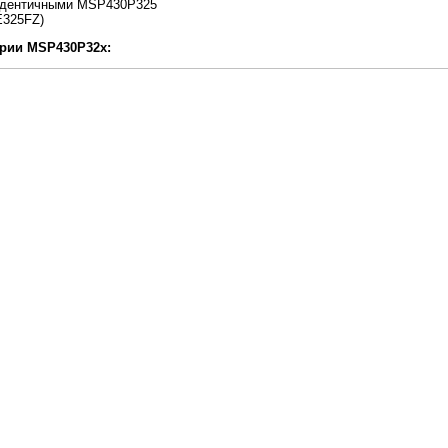
идентичными MSP430P325
E325FZ)
рии MSP430P32x: