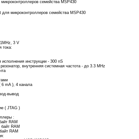
я микроконтроллеров семейства MSP430
rt для микроконтроллеров семейства MSP430
 1MHz, 3 V
 тока:
 исполнения инструкции - 300 nS
резонатор, внутренняя системная частота - до 3.3 MHz
нта
тами
 6 mA ), 4 канала
ввод-вывод
е ( JTAG )
ллеры :
байт RAM
 байт RAM
 байт RAM
я: