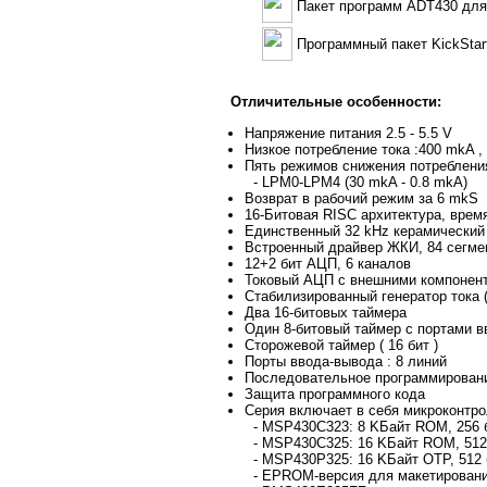
Пакет программ ADT430 дл
Программный пакет KickSta
Отличительные особенности:
Напряжение питания 2.5 - 5.5 V
Низкое потребление тока :400 mkA ,
Пять режимов снижения потребления
- LPM0-LPM4 (30 mkA - 0.8 mkA)
Возврат в рабочий режим за 6 mkS
16-Битовая RISC архитектура, время
Единственный 32 kHz керамический 
Встроенный драйвер ЖКИ, 84 сегме
12+2 бит АЦП, 6 каналов
Токовый АЦП с внешними компонен
Стабилизированный генератор тока (
Два 16-битовых таймера
Один 8-битовый таймер с портами 
Сторожевой таймер ( 16 бит )
Порты ввода-вывода : 8 линий
Последовательное программировани
Защита программного кода
Серия включает в себя микроконтро
- MSP430C323: 8 KБайт ROМ, 256 
- MSP430C325: 16 KБайт ROM, 512
- MSP430P325: 16 KБайт OTP, 512
- EPROM-версия для макетировани