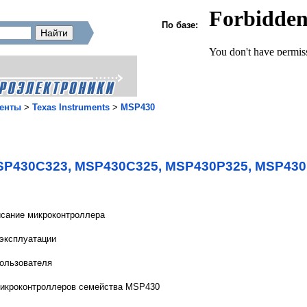
По базе:
енты
>
Texas Instruments
>
MSP430
P430C323, MSP430C325, MSP430P325, MSP430
исание микроконтроллера
 эксплуатации
ользователя
икроконтроллеров семейства MSP430