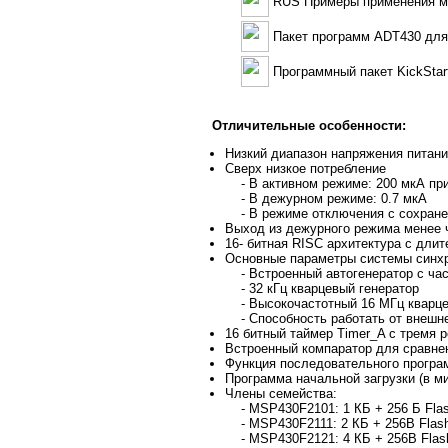
RUS Примеры применения м
Пакет программ ADT430 дл
Программный пакет KickSta
Отличительные особенности:
Низкий диапазон напряжения питания
Сверх низкое потребление
- В активном режиме: 200 мкА при 
- В дежурном режиме: 0.7 мкА
- В режиме отключения с сохране
Выход из дежурного режима менее ч
16- битная RISC архитектура с дли
Основные параметры системы синхр
- Встроенный автогенератор с час
- 32 кГц кварцевый генератор
- Высокочастотный 16 МГц кварце
- Способность работать от внешне
16 битный таймер Timer_A с тремя 
Встроенный компаратор для сравне
Функция последовательного програ
Программа начальной загрузки (в м
Члены семейства:
- MSP430F2101: 1 КБ + 256 Б Flas
- MSP430F2111: 2 КБ + 256B Flash
- MSP430F2121: 4 КБ + 256B Flash