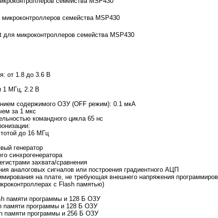
икроконтроллеров семейства MSP430
я микроконтроллеров семейства MSP430
rt для микроконтроллеров семейства MSP430
: от 1.8 до 3.6 В
1 МГц, 2.2 В
нием содержимого ОЗУ (OFF режим): 0.1 мкА
ем за 1 мкс
тельностью командного цикла 65 нс
онизации:
тотой до 16 МГц
вый генератор
го синхрогенератора
регистрами захвата/сравнения
ния аналоговых сигналов или построения градиентного АЦП
ммирования на плате, не требующая внешнего напряжения программиро
икроконтроллерах с Flash памятью)
h памяти программы и 128 Б ОЗУ
 памяти программы и 128 Б ОЗУ
 памяти программы и 256 Б ОЗУ