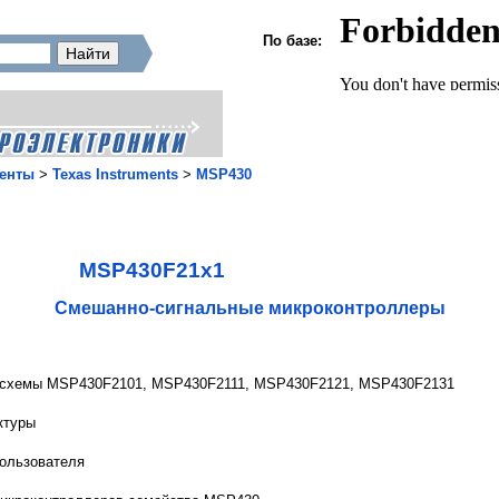
По базе:
енты
>
Texas Instruments
>
MSP430
MSP430F21x1
Смешанно-сигнальные микроконтроллеры
росхемы MSP430F2101, MSP430F2111, MSP430F2121, MSP430F2131
ктуры
ользователя