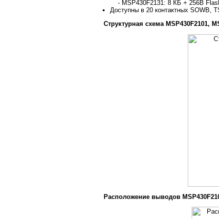
- MSP430F2131: 8 КБ + 256B Flash
Доступны в 20 контактных SOWB, T
Структурная схема MSP430F2101, M
Расположение выводов MSP430F2101