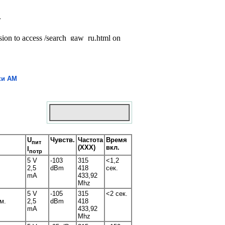
ки AM
U
Чувств.
Частота
Время
пит
(XXX)
вкл.
I
потр
5 V
-103
315
<1,2
2,5
dBm
418
сек.
mA
433,92
Mhz
5 V
-105
315
<2 сек.
м.
2,5
dBm
418
mA
433,92
Mhz