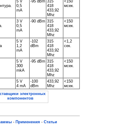
5 V
-95 dBm
315
<150
нтура.
0,5
418
мсек.
mA
433,92
Mhz
3 V
-90 dBm
315
<150
а.
0,5
418
мсек.
mA
433,92
Mhz
5 V
-102
315
<1,2
а
1,2
dBm
418
сек.
mA
433,92
Mhz
5 V
-95 dBm
315
<150
300
418
мсек.
mkA
433,92
Mhz
5 V
-100
433,92
<150
4 mA
dBm
Mhz
мсек.
раммы
-
Применения
-
Статьи