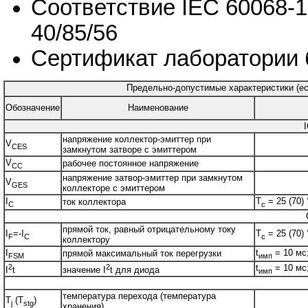
Соответствие IEC 60068-1
40/85/56
Сертификат лаборатории 
Предельно-допустимые характеристики (есл
Обозначение
Наименование
напряжение коллектор-эмиттер при
V
CES
замкнутом затворе с эмиттером
V
рабочее постоянное напряжение
CC
напряжение затвор-эмиттер при замкнутом
V
GES
коллекторе с эмиттером
I
T
= 25 (70) 
ток коллектора
C
c
прямой ток, равный отрицательному току
I
=-I
T
= 25 (70) 
F
C
c
коллектору
I
t
= 10 мс
прямой максимальный ток перегрузки
FSM
имп
2
2
t
= 10 мс
I
t
значение I
t для диода
имп
температура перехода (температура
T
(T
)
j
stg
хранения)