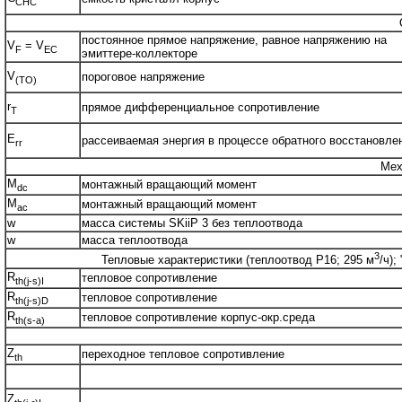
CHC
постоянное прямое напряжение, равное напряжению на
V
= V
F
EC
эмиттере-коллекторе
V
пороговое напряжение
(TO)
r
прямое дифференциальное сопротивление
T
E
рассеиваемая энергия в процессе обратного восстановле
rr
Мех
M
монтажный вращающий момент
dc
M
монтажный вращающий момент
ac
w
масса системы SKiiP 3 без теплоотвода
w
масса теплоотвода
3
Тепловые характеристики (теплоотвод P16; 295 м
/ч);
R
тепловое сопротивление
th(j-s)I
R
тепловое сопротивление
th(j-s)D
R
тепловое сопротивление корпус-окр.среда
th(s-a)
Z
переходное тепловое сопротивление
th
Z