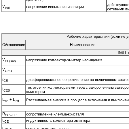
действующее
V
напряжение испытания изоляции
isol
сетевыми в
Рабочие характеристики (если не у
Обозначение
Наименование
IGBT-
V
напряжение коллектор-эмиттер насыщения
CE(sat)
V
GEO
r
дифференциальное сопротивление во включенном состо
CE
ток отсечки коллектора-эмиттера с закороченным затворо
I
CES
эмиттером
E
+ E
Рассеиваемая энергия в процессе включения и выключен
on
off
R
сопротивление клемма-кристалл
CC'+EE'
L
индуктивность коллектора-эмиттера
CE
C
емкость кристалл-корпус