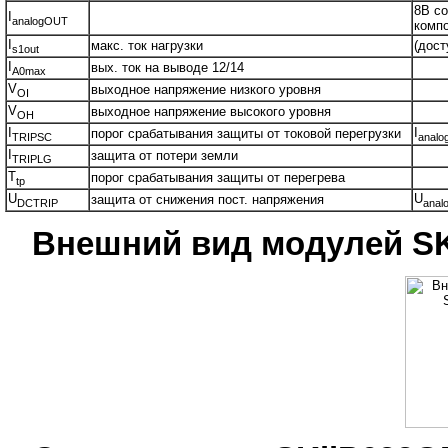
8В со
I
analogOUT
комп
I
макс. ток нагрузки
(дост
s1out
I
вых. ток на выводе 12/14
A0max
V
выходное напряжение низкого уровня
OI
V
выходное напряжение высокого уровня
OH
I
I
порог срабатывания защиты от токовой перегрузки
TRIPSC
analo
I
защита от потери земли
TRIPLG
T
порог срабатывания защиты от перегрева
tp
U
U
защита от снижения пост. напряжения
DCTRIP
anal
Внешний вид модулей SK