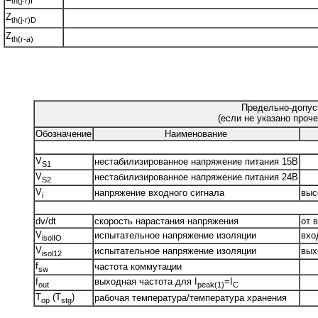
th(j-r)I
Z
th(j-r)D
Z
th(r-a)
Предельно-допус
(если не указано проче
Обозначение
Наименование
V
нестабилизированное напряжение питания 15В
S1
V
нестабилизированное напряжение питания 24В
S2
V
напряжение входного сигнала
выс
i
dv/dt
скорость нарастания напряжения
от 
V
испытательное напряжение изоляции
вхо
isolIO
V
испытательное напряжение изоляции
выхо
isol12
f
частота коммутации
sw
f
выходная частота для I
=I
out
peak(1)
C
T
(T
)
рабочая температура/температура хранения
op
stg