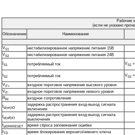
Рабочие х
(если не указано проче
Обозначение
Наименование
V
нестабилизированное напряжение питания 15В
S1
V
нестабилизированное напряжение питания 24В
S2
I
V
=
потребляемый ток
S1
S2
I
V
=
потребляемый ток
S2
S2
V
входное пороговое напряжение высокого уровня
iT+
V
входное пороговое напряжение низкого уровня
iT-
R
входное сопротивление
IN
задержка распространения вход-выход сигнала
t
d(on)IO
включения
задержка распространения вход-выход сигнала
t
d(off)IO
выключения
t
время сброса запоминания ошибки
pERRRESET
t
время блокирования верхнего/нижнего ключа
TD