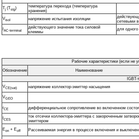
температура перехода (температура
T
(T
)
j
stg
хранения)
действующе
V
напряжение испытания изоляции
isol
сетевыми в
действующего значение тока силовой
I
для одного
AC-terminal
клеммы
Рабочие характеристики (если не у
Обозначение
Наименование
IGBT-
V
напряжение коллектор-эмиттер насыщения
CE(sat)
V
GEO
r
дифференциальное сопротивление во включенном состо
CE
ток отсечки коллектора-эмиттера с закороченным затворо
I
CES
эмиттером
E
+ E
Рассеиваемая энергия в процессе включения и выключен
on
off