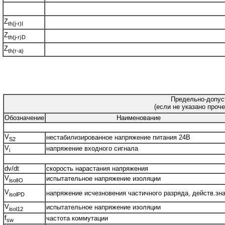
Z
th(j-r)I
Z
th(j-r)D
Z
th(r-a)
Предельно-допус
(если не указано проче
Обозначение
Наименование
V
нестабилизированное напряжение питания 24В
S2
V
напряжение входного сигнала
i
dv/dt
скорость нарастания напряжения
V
испытательное напряжение изоляции
isolIO
V
напряжение исчезновения частичного разряда, действ.зна
isolPD
V
испытательное напряжение изоляции
isol12
f
частота коммутации
sw