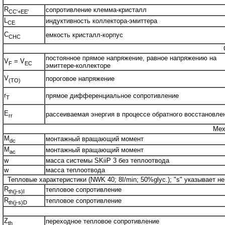
R
сопротивление клемма-кристалл
CC'+EE'
L
индуктивность коллектора-эмиттера
CE
C
емкость кристалл-корпус
CHC
постоянное прямое напряжение, равное напряжению на
V
= V
F
EC
эмиттере-коллекторе
V
пороговое напряжение
(TO)
r
прямое дифференциальное сопротивление
T
E
рассеиваемая энергия в процессе обратного восстановле
rr
Мех
M
монтажный вращающий момент
dc
M
монтажный вращающий момент
ac
w
масса системы SKiiP 3 без теплоотвода
w
масса теплоотвода
Тепловые характеристики (NWK 40; 8I/min; 50%glyc.); "s" указывает не
R
тепловое сопротивление
th(j-s)I
R
тепловое сопротивление
th(j-s)D
Z
переходное тепловое сопротивление
th