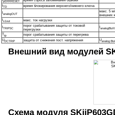
время сброса запоминания ошибки
pERRRESET
t
время блокирования верхнего/нижнего ключа
TD
макс. 5 м
I
analogOUT
внешних 
I
макс. ток нагрузки
s1out
порог срабатывания защиты от токовой
I
I
TRIPSC
analogВЫХ
перегрузки
T
порог срабатывания защиты от перегрева
tp
U
U
защита от снижения пост. напряжения
DCTRIP
analog В
Внешний вид модулей S
Схема модуля SKiiP603G