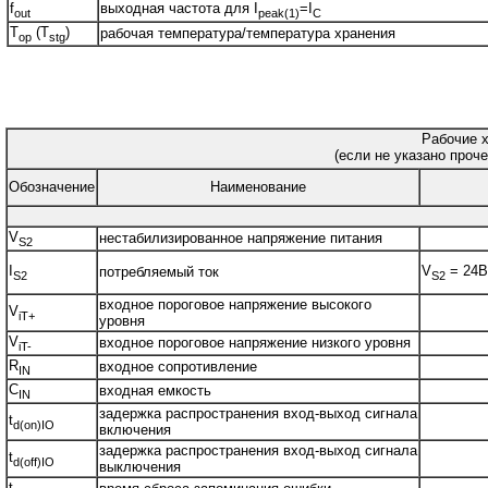
f
выходная частота для I
=I
out
peak(1)
C
T
(T
)
рабочая температура/температура хранения
op
stg
Рабочие х
(если не указано проче
Обозначение
Наименование
V
нестабилизированное напряжение питания
S2
I
V
= 24В
потребляемый ток
S2
S2
входное пороговое напряжение высокого
V
iT+
уровня
V
входное пороговое напряжение низкого уровня
iT-
R
входное сопротивление
IN
C
входная емкость
IN
задержка распространения вход-выход сигнала
t
d(on)IO
включения
задержка распространения вход-выход сигнала
t
d(off)IO
выключения
t