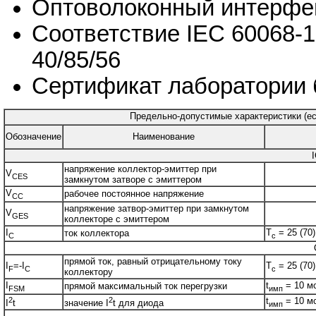
Оптоволоконный интерфей
Соответствие IEC 60068-1
40/85/56
Сертификат лаборатории 
Предельно-допустимые характеристики (есл
Обозначение
Наименование
напряжение коллектор-эмиттер при
V
CES
замкнутом затворе с эмиттером
V
рабочее постоянное напряжение
CC
напряжение затвор-эмиттер при замкнутом
V
GES
коллекторе с эмиттером
I
T
= 25 (70)
ток коллектора
C
c
прямой ток, равный отрицательному току
I
=-I
T
= 25 (70)
F
C
c
коллектору
I
t
= 10 м
прямой максимальный ток перегрузки
FSM
имп
2
2
t
= 10 мс
I
t
значение I
t для диода
имп