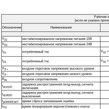
Рабочие х
(если не указано проче
Обозначение
Наименование
V
нестабилизированное напряжение питания 15В
S1
V
нестабилизированное напряжение питания 24В
S2
I
V
=
потребляемый ток
S1
S2
I
V
=
потребляемый ток
S2
S2
V
входное пороговое напряжение высокого уровня
iT+
V
входное пороговое напряжение низкого уровня
iT-
R
входное сопротивление
IN
задержка распространения вход-выход сигнала
t
d(on)IO
включения
задержка распространения вход-выход сигнала
t
d(off)IO
выключения
t
время сброса запоминания ошибки
pERRRESET
t
время блокирования верхнего/нижнего ключа
TD