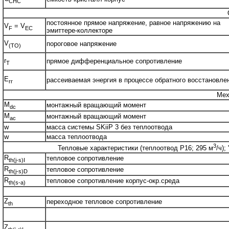
CHC
постоянное прямое напряжение, равное напряжению на
V
= V
F
EC
эмиттере-коллекторе
V
пороговое напряжение
(TO)
r
прямое дифференциальное сопротивление
T
E
рассеиваемая энергия в процессе обратного восстановле
rr
Мех
M
монтажный вращающий момент
dc
M
монтажный вращающий момент
ac
w
масса системы SKiiP 3 без теплоотвода
w
масса теплоотвода
3
Тепловые характеристики (теплоотвод P16; 295 м
/ч);
R
тепловое сопротивление
th(j-s)I
R
тепловое сопротивление
th(j-s)D
R
тепловое сопротивление корпус-окр.среда
th(s-a)
Z
переходное тепловое сопротивление
th
Z