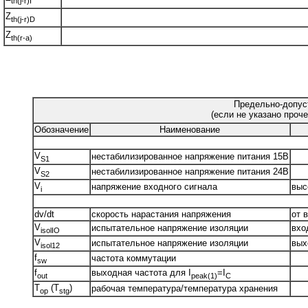
th(j-r)I
Z
th(j-r)D
Z
th(r-a)
Предельно-допус
(если не указано проче
Обозначение
Наименование
V
нестабилизированное напряжение питания 15В
S1
V
нестабилизированное напряжение питания 24В
S2
V
напряжение входного сигнала
выс
i
dv/dt
скорость нарастания напряжения
от 
V
испытательное напряжение изоляции
вхо
isolIO
V
испытательное напряжение изоляции
выхо
isol12
f
частота коммутации
sw
f
выходная частота для I
=I
out
peak(1)
C
T
(T
)
рабочая температура/температура хранения
op
stg