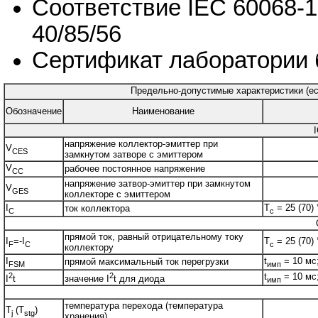
Соответствие IEC 60068-1
40/85/56
Сертификат лаборатории 
Предельно-допустимые характеристики (есл
Обозначение
Наименование
напряжение коллектор-эмиттер при
V
CES
замкнутом затворе с эмиттером
V
рабочее постоянное напряжение
CC
напряжение затвор-эмиттер при замкнутом
V
GES
коллекторе с эмиттером
I
T
= 25 (70) 
ток коллектора
C
c
прямой ток, равный отрицательному току
I
=-I
T
= 25 (70) 
F
C
c
коллектору
I
t
= 10 мс
прямой максимальный ток перегрузки
FSM
имп
2
2
t
= 10 мс
I
t
значение I
t для диода
имп
температура перехода (температура
T
(T
)
j
stg
хранения)