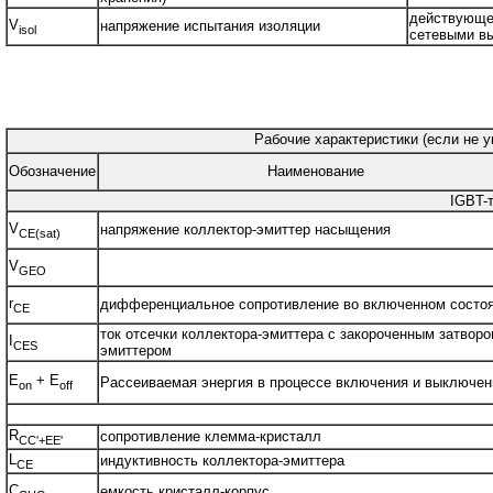
действующее
V
напряжение испытания изоляции
isol
сетевыми в
Рабочие характеристики (если не у
Обозначение
Наименование
IGBT-
V
напряжение коллектор-эмиттер насыщения
CE(sat)
V
GEO
r
дифференциальное сопротивление во включенном состо
CE
ток отсечки коллектора-эмиттера с закороченным затворо
I
CES
эмиттером
E
+ E
Рассеиваемая энергия в процессе включения и выключен
on
off
R
сопротивление клемма-кристалл
CC'+EE'
L
индуктивность коллектора-эмиттера
CE
C
емкость кристалл-корпус