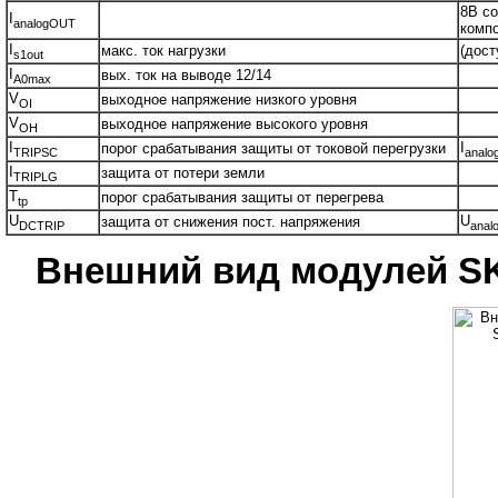
8В со
I
analogOUT
комп
I
макс. ток нагрузки
(дост
s1out
I
вых. ток на выводе 12/14
A0max
V
выходное напряжение низкого уровня
OI
V
выходное напряжение высокого уровня
OH
I
I
порог срабатывания защиты от токовой перегрузки
TRIPSC
analo
I
защита от потери земли
TRIPLG
T
порог срабатывания защиты от перегрева
tp
U
U
защита от снижения пост. напряжения
DCTRIP
anal
Внешний вид модулей SK