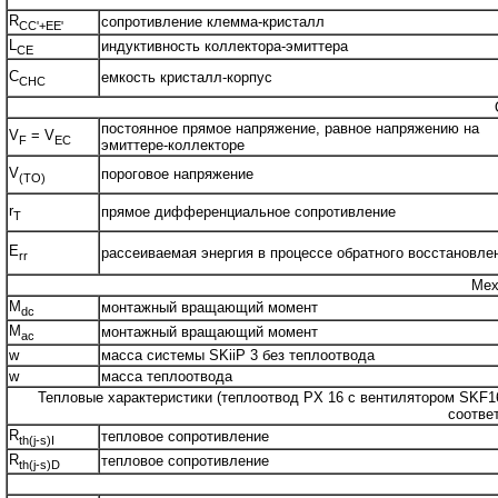
R
сопротивление клемма-кристалл
CC'+EE'
L
индуктивность коллектора-эмиттера
CE
C
емкость кристалл-корпус
CHC
постоянное прямое напряжение, равное напряжению на
V
= V
F
EC
эмиттере-коллекторе
V
пороговое напряжение
(TO)
r
прямое дифференциальное сопротивление
T
E
рассеиваемая энергия в процессе обратного восстановле
rr
Мех
M
монтажный вращающий момент
dc
M
монтажный вращающий момент
ac
w
масса системы SKiiP 3 без теплоотвода
w
масса теплоотвода
Тепловые характеристики (теплоотвод PX 16 с вентилятором SKF16B-
соответ
R
тепловое сопротивление
th(j-s)I
R
тепловое сопротивление
th(j-s)D