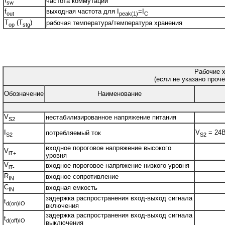
f
частота коммутации
sw
f
выходная частота для I
=I
out
peak(1)
C
T
(T
)
рабочая температура/температура хранения
op
stg
Рабочие х
(если не указано проче
Обозначение
Наименование
V
нестабилизированное напряжение питания
S2
I
V
= 24
потребляемый ток
S2
S2
входное пороговое напряжение высокого
V
iT+
уровня
V
входное пороговое напряжение низкого уровня
iT-
R
входное сопротивление
IN
C
входная емкость
IN
задержка распространения вход-выход сигнала
t
d(on)IO
включения
задержка распространения вход-выход сигнала
t
d(off)IO
выключения