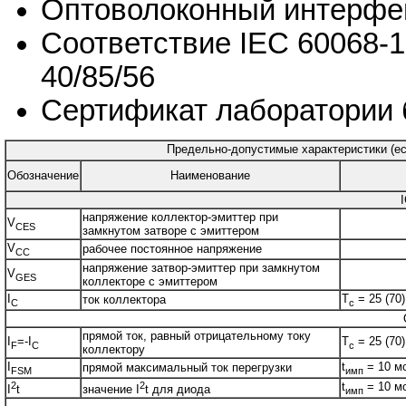
Оптоволоконный интерфей
Соответствие IEC 60068-1
40/85/56
Сертификат лаборатории 
Предельно-допустимые характеристики (есл
Обозначение
Наименование
напряжение коллектор-эмиттер при
V
CES
замкнутом затворе с эмиттером
V
рабочее постоянное напряжение
CC
напряжение затвор-эмиттер при замкнутом
V
GES
коллекторе с эмиттером
I
T
= 25 (70)
ток коллектора
C
c
прямой ток, равный отрицательному току
I
=-I
T
= 25 (70)
F
C
c
коллектору
I
t
= 10 м
прямой максимальный ток перегрузки
FSM
имп
2
2
t
= 10 мс
I
t
значение I
t для диода
имп