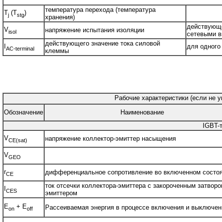
температура перехода (температура
T
(T
)
j
stg
хранения)
действующе
V
напряжение испытания изоляции
isol
сетевыми в
действующего значение тока силовой
I
для одного
AC-terminal
клеммы
Рабочие характеристики (если не у
Обозначение
Наименование
IGBT-
V
напряжение коллектор-эмиттер насыщения
CE(sat)
V
GEO
r
дифференциальное сопротивление во включенном состо
CE
ток отсечки коллектора-эмиттера с закороченным затворо
I
CES
эмиттером
E
+ E
Рассеиваемая энергия в процессе включения и выключен
on
off