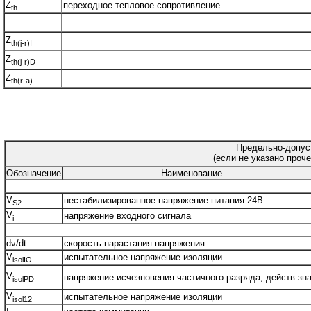
Z
переходное тепловое сопротивление
th
Z
th(j-r)I
Z
th(j-r)D
Z
th(r-a)
Предельно-допус
(если не указано проче
Обозначение
Наименование
V
нестабилизированное напряжение питания 24В
S2
V
напряжение входного сигнала
i
dv/dt
скорость нарастания напряжения
V
испытательное напряжение изоляции
isolIO
V
напряжение исчезновения частичного разряда, действ.зна
isolPD
V
испытательное напряжение изоляции
isol12