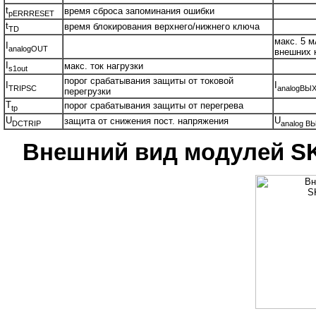
t
время сброса запоминания ошибки
pERRRESET
t
время блокирования верхнего/нижнего ключа
TD
макс. 5 м
I
analogOUT
внешних 
I
макс. ток нагрузки
s1out
порог срабатывания защиты от токовой
I
I
TRIPSC
analogВЫХ
перегрузки
T
порог срабатывания защиты от перегрева
tp
U
U
защита от снижения пост. напряжения
DCTRIP
analog В
Внешний вид модулей SK