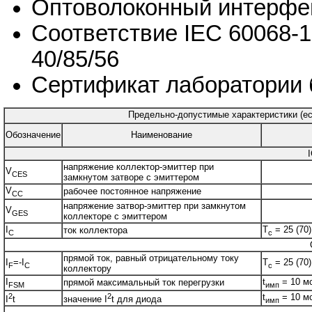
Оптоволоконный интерфей
Соответствие IEC 60068-1
40/85/56
Сертификат лаборатории 
Предельно-допустимые характеристики (есл
Обозначение
Наименование
напряжение коллектор-эмиттер при
V
CES
замкнутом затворе с эмиттером
V
рабочее постоянное напряжение
CC
напряжение затвор-эмиттер при замкнутом
V
GES
коллекторе с эмиттером
I
T
= 25 (70)
ток коллектора
C
c
прямой ток, равный отрицательному току
I
=-I
T
= 25 (70)
F
C
c
коллектору
I
t
= 10 м
прямой максимальный ток перегрузки
FSM
имп
2
2
t
= 10 мс
I
t
значение I
t для диода
имп