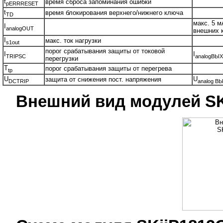
t
время сброса запоминания ошибки
pERRRESET
t
время блокирования верхнего/нижнего ключа
TD
макс. 5 м
I
analogOUT
внешних 
I
макс. ток нагрузки
s1out
порог срабатывания защиты от токовой
I
I
TRIPSC
analogВЫХ
перегрузки
T
порог срабатывания защиты от перегрева
tp
U
U
защита от снижения пост. напряжения
DCTRIP
analog В
Внешний вид модулей SK