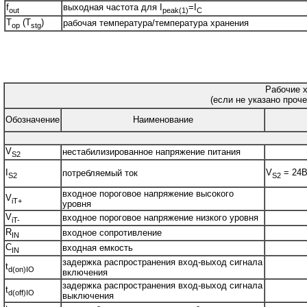
f
выходная частота для I
=I
out
peak(1)
C
T
(T
)
рабочая температура/температура хранения
op
stg
Рабочие х
(если не указано проче
Обозначение
Наименование
V
нестабилизированное напряжение питания
S2
I
V
= 24
потребляемый ток
S2
S2
входное пороговое напряжение высокого
V
iT+
уровня
V
входное пороговое напряжение низкого уровня
iT-
R
входное сопротивление
IN
C
входная емкость
IN
задержка распространения вход-выход сигнала
t
d(on)IO
включения
задержка распространения вход-выход сигнала
t
d(off)IO
выключения