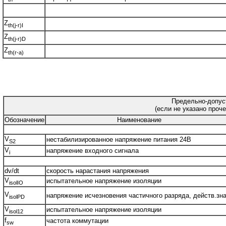
Z
th(j-r)I
Z
th(j-r)D
Z
th(r-a)
Предельно-допус
(если не указано проче
Обозначение
Наименование
V
нестабилизированное напряжение питания 24В
S2
V
напряжение входного сигнала
i
dv/dt
скорость нарастания напряжения
V
испытательное напряжение изоляции
isolIO
V
напряжение исчезновения частичного разряда, действ.зна
isolPD
V
испытательное напряжение изоляции
isol12
f
частота коммутации
sw