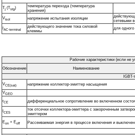
температура перехода (температура
T
(T
)
j
stg
хранения)
действующе
V
напряжение испытания изоляции
isol
сетевыми в
действующего значение тока силовой
I
для одного
AC-terminal
клеммы
Рабочие характеристики (если не у
Обозначение
Наименование
IGBT-
V
напряжение коллектор-эмиттер насыщения
CE(sat)
V
GEO
r
дифференциальное сопротивление во включенном состо
CE
ток отсечки коллектора-эмиттера с закороченным затворо
I
CES
эмиттером
E
+ E
Рассеиваемая энергия в процессе включения и выключен
on
off