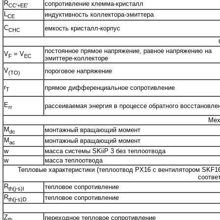
R
сопротивление клемма-кристалл
CC'+EE'
L
индуктивность коллектора-эмиттера
CE
C
емкость кристалл-корпус
CHC
постоянное прямое напряжение, равное напряжению на
V
= V
F
EC
эмиттере-коллекторе
V
пороговое напряжение
(TO)
r
прямое дифференциальное сопротивление
T
E
рассеиваемая энергия в процессе обратного восстановле
rr
Мех
M
монтажный вращающий момент
dc
M
монтажный вращающий момент
ac
w
масса системы SKiiP 3 без теплоотвода
w
масса теплоотвода
Тепловые характеристики (теплоотвод PX16 с вентилятором SKF16B-
соответ
R
тепловое сопротивление
th(j-s)I
R
тепловое сопротивление
th(j-s)D
Z
переходное тепловое сопротивление
th