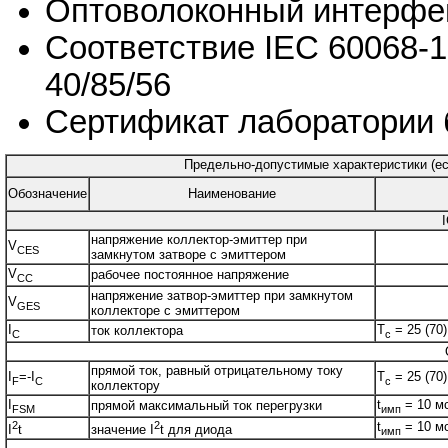
Оптоволоконный интерфей
Соответствие IEC 60068-1
40/85/56
Сертификат лаборатории 
Предельно-допустимые характеристики (есл
Обозначение
Наименование
напряжение коллектор-эмиттер при
V
CES
замкнутом затворе с эмиттером
V
рабочее постоянное напряжение
CC
напряжение затвор-эмиттер при замкнутом
V
GES
коллекторе с эмиттером
I
T
= 25 (70)
ток коллектора
C
c
прямой ток, равный отрицательному току
I
=-I
T
= 25 (70)
F
C
c
коллектору
I
t
= 10 м
прямой максимальный ток перегрузки
FSM
имп
2
2
t
= 10 мс
I
t
значение I
t для диода
имп