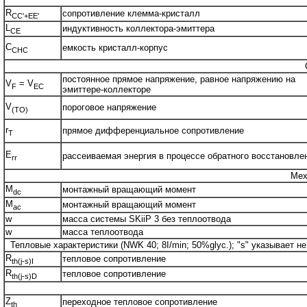
R
сопротивление клемма-кристалл
CC'+EE'
L
индуктивность коллектора-эмиттера
CE
C
емкость кристалл-корпус
CHC
постоянное прямое напряжение, равное напряжению на
V
= V
F
EC
эмиттере-коллекторе
V
пороговое напряжение
(TO)
r
прямое дифференциальное сопротивление
T
E
рассеиваемая энергия в процессе обратного восстановле
rr
Мех
M
монтажный вращающий момент
dc
M
монтажный вращающий момент
ac
w
масса системы SKiiP 3 без теплоотвода
w
масса теплоотвода
Тепловые характеристики (NWK 40; 8I/min; 50%glyc.); "s" указывает не
R
тепловое сопротивление
th(j-s)I
R
тепловое сопротивление
th(j-s)D
Z
переходное тепловое сопротивление
th