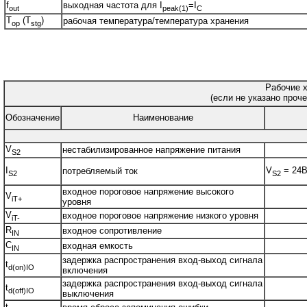
f
выходная частота для I
=I
out
peak(1)
C
T
(T
)
рабочая температура/температура хранения
op
stg
Рабочие х
(если не указано проче
Обозначение
Наименование
V
нестабилизированное напряжение питания
S2
I
V
= 24
потребляемый ток
S2
S2
входное пороговое напряжение высокого
V
iT+
уровня
V
входное пороговое напряжение низкого уровня
iT-
R
входное сопротивление
IN
C
входная емкость
IN
задержка распространения вход-выход сигнала
t
d(on)IO
включения
задержка распространения вход-выход сигнала
t
d(off)IO
выключения
t