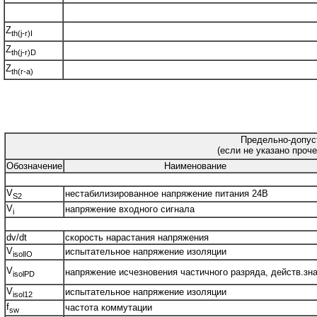
Z
th(j-r)I
Z
th(j-r)D
Z
th(r-a)
Предельно-допус
(если не указано проче
Обозначение
Наименование
V
нестабилизированное напряжение питания 24В
S2
V
напряжение входного сигнала
i
dv/dt
скорость нарастания напряжения
V
испытательное напряжение изоляции
isolIO
V
напряжение исчезновения частичного разряда, действ.зна
isolPD
V
испытательное напряжение изоляции
isol12
f
частота коммутации
sw