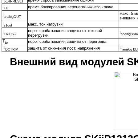
время сброса запоминания ошибки
pERRRESET
t
время блокирования верхнего/нижнего ключа
TD
макс. 5 м
I
analogOUT
внешних 
I
макс. ток нагрузки
s1out
порог срабатывания защиты от токовой
I
I
TRIPSC
analogВЫХ
перегрузки
T
порог срабатывания защиты от перегрева
tp
U
U
защита от снижения пост. напряжения
DCTRIP
analog В
Внешний вид модулей SK