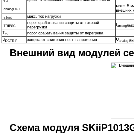
TD
макс. 5 м
I
analogOUT
внешних 
I
макс. ток нагрузки
s1out
порог срабатывания защиты от токовой
I
I
TRIPSC
analogВЫХ
перегрузки
T
порог срабатывания защиты от перегрева
tp
U
U
защита от снижения пост. напряжения
DCTRIP
analog В
Внешний вид модулей сем
Схема модуля SKiiP1013