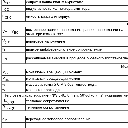
R
сопротивление клемма-кристалл
CC'+EE'
L
индуктивность коллектора-эмиттера
CE
C
емкость кристалл-корпус
CHC
постоянное прямое напряжение, равное напряжению на
V
= V
F
EC
эмиттере-коллекторе
V
пороговое напряжение
(TO)
r
прямое дифференциальное сопротивление
T
E
рассеиваемая энергия в процессе обратного восстановле
rr
Мех
M
монтажный вращающий момент
dc
M
монтажный вращающий момент
ac
w
масса системы SKiiP 3 без теплоотвода
w
масса теплоотвода
Тепловые характеристики (NWK 40; 8I/min; 50%glyc.); "s" указывает не
R
тепловое сопротивление
th(j-s)I
R
тепловое сопротивление
th(j-s)D
Z
переходное тепловое сопротивление
th