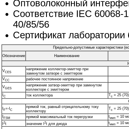
Оптоволоконный интерфей
Соответствие IEC 60068-1
40/85/56
Сертификат лаборатории 
Предельно-допустимые характеристики (есл
Обозначение
Наименование
напряжение коллектор-эмиттер при
V
CES
замкнутом затворе с эмиттером
V
рабочее постоянное напряжение
CC
напряжение затвор-эмиттер при замкнутом
V
GES
коллекторе с эмиттером
I
T
= 25 (70)
ток коллектора
C
c
прямой ток, равный отрицательному току
I
=-I
T
= 25 (70)
F
C
c
коллектору
I
t
= 10 м
прямой максимальный ток перегрузки
FSM
имп
2
2
t
= 10 мс
I
t
значение I
t для диода
имп