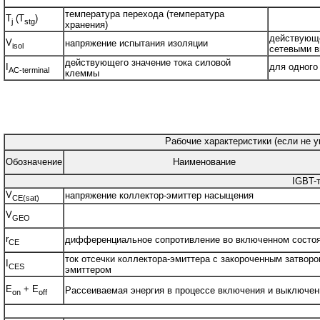
температура перехода (температура
T
(T
)
j
stg
хранения)
действующе
V
напряжение испытания изоляции
isol
сетевыми в
действующего значение тока силовой
I
для одного
AC-terminal
клеммы
Рабочие характеристики (если не у
Обозначение
Наименование
IGBT-
V
напряжение коллектор-эмиттер насыщения
CE(sat)
V
GEO
r
дифференциальное сопротивление во включенном состо
CE
ток отсечки коллектора-эмиттера с закороченным затворо
I
CES
эмиттером
E
+ E
Рассеиваемая энергия в процессе включения и выключен
on
off