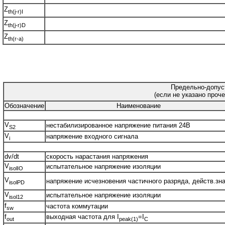
Z
th(j-r)I
Z
th(j-r)D
Z
th(r-a)
Предельно-допус
(если не указано проче
Обозначение
Наименование
V
нестабилизированное напряжение питания 24В
S2
V
напряжение входного сигнала
i
dv/dt
скорость нарастания напряжения
V
испытательное напряжение изоляции
isolIO
V
напряжение исчезновения частичного разряда, действ.зна
isolPD
V
испытательное напряжение изоляции
isol12
f
частота коммутации
sw
f
выходная частота для I
=I
out
peak(1)
C