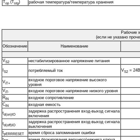
T
(T
)
рабочая температура/температура хранения
op
stg
Рабочие х
(если не указано проче
Обозначение
Наименование
V
нестабилизированное напряжение питания
S2
I
V
= 24
потребляемый ток
S2
S2
входное пороговое напряжение высокого
V
iT+
уровня
V
входное пороговое напряжение низкого уровня
iT-
R
входное сопротивление
IN
C
входная емкость
IN
задержка распространения вход-выход сигнала
t
d(on)IO
включения
задержка распространения вход-выход сигнала
t
d(off)IO
выключения
t
время сброса запоминания ошибки
pERRRESET
t
время блокирования верхнего/нижнего ключа