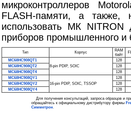
микроконтроллеров Motor
FLASH-памяти, а также, 
использовать МК NITRON д
приборов промышленного и 
RAM
Тип
Корпус
F
байт
MC68HC908QT1
128
MC68HC908QT2
8-pin PDIP, SOIC
128
MC68HC908QT4
128
MC68HC908QY1
128
MC68HC908QY2
16-pin PDIP, SOIC, TSSOP
128
MC68HC908QY4
128
Для получения консультаций, запроса образцов и пр
обращайтесь к официальному дистрибутору фирмы
Fr
Симметрон
.