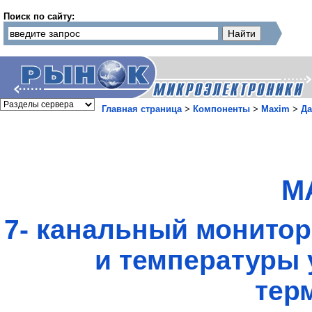
Поиск по сайту:
Главная страница
>
Компоненты
>
Maxim
>
Да
M
7- канальный монитор
и температуры 
тер