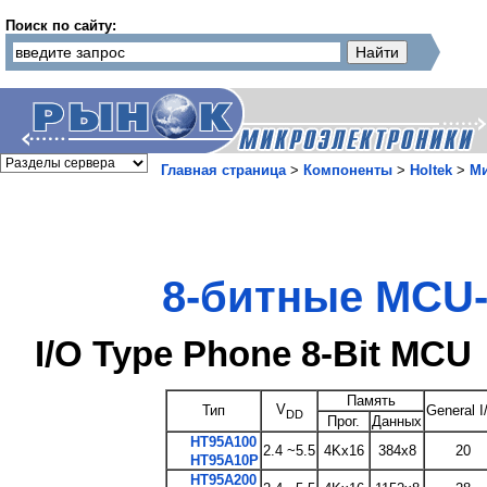
Поиск по сайту:
Главная страница
>
Компоненты
>
Holtek
>
М
8-битные MCU
I/O Type Phone 8-Bit MCU
Память
V
Тип
General I
DD
Прог.
Данных
HT95A100
2.4 ~5.5
4Kx16
384x8
20
HT95A10P
HT95A200