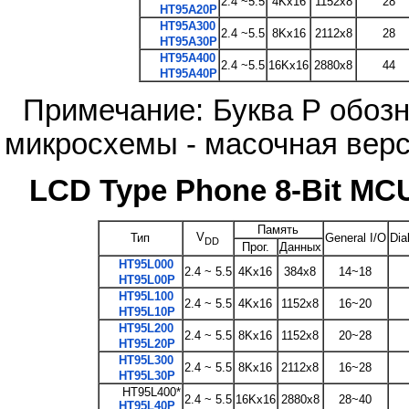
2.4 ~5.5
4Kx16
1152x8
28
HT95A20P
HT95A300
2.4 ~5.5
8Kx16
2112x8
28
HT95A30P
HT95A400
2.4 ~5.5
16Kx16
2880x8
44
HT95A40P
Примечание: Буква P обоз
микросхемы - масочная верс
LCD Type Phone 8-Bit MC
Память
V
Тип
General I/O
Dia
DD
Прог.
Данных
HT95L000
2.4 ~ 5.5
4Kx16
384x8
14~18
HT95L00P
HT95L100
2.4 ~ 5.5
4Kx16
1152x8
16~20
HT95L10P
HT95L200
2.4 ~ 5.5
8Kx16
1152x8
20~28
HT95L20P
HT95L300
2.4 ~ 5.5
8Kx16
2112x8
16~28
HT95L30P
HT95L400*
2.4 ~ 5.5
16Kx16
2880x8
28~40
HT95L40P