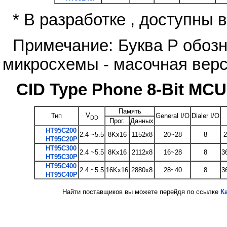
* В разработке , доступны в
Примечание: Буква P обоз
микросхемы - масочная верс
CID Type Phone 8-Bit MCU
Память
V
Тип
General I/O
Dialer I/O
DD
Прог.
Данных
HT95C200
2.4 ~5.5
8Kx16
1152x8
20~28
8
2
HT95C20P
HT95C300
2.4 ~5.5
8Kx16
2112x8
16~28
8
3
HT95C30P
HT95C400
2.4 ~5.5
16Kx16
2880x8
28~40
8
3
HT95C40P
Найти поставщиков вы можете перейдя по ссылке
К